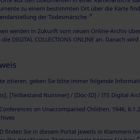
 Orte aus den Dokumenten in einer Kartenansicht dar
mente zu einem bestimmten Ort über die Karte fin
tendarstellung der Todesmärsche
nen werden in Zukunft vom neuen Online-Archiv üb
in die DIGITAL COLLECTIONS ONLINE an. Danach wird 
nweis
 zitieren, geben Sie bitte immer folgende Informati
s], [Teilbestand Nummer] / [Doc-ID] / ITS Digital Arc
 Conferences on Unaccompanied Children, 1946, 6.1.2
chives
D finden Sie in diesem Portal jeweils in Klammern hi