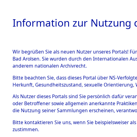
Information zur Nutzung d
Wir begrüßen Sie als neuen Nutzer unseres Portals! Fü
HOME
Bad Arolsen. Sie wurden durch den Internationalen Au
anderem nationalen Archivrecht.
DIGITAL C
BESTÄNDE
Bitte beachten Sie, dass dieses Portal über NS-Verfolgt
Herkunft, Gesundheitszustand, sexuelle Orientierung, 
Direkte Suche
(
Per
1.
Als Nutzer dieses Portals sind Sie persönlich dafür ver
Inhaftierungsdoku
mente
oder Betroffener sowie allgemein anerkannte Praktiken
die Nutzung seiner Sammlungen erscheinen, verantwo
In den DIGITAL COL
5. Verschiedenes
Tracing Service) se
Bitte
kontaktieren
Sie uns, wenn Sie beispielsweiser a
der NS-Verbrechen a
zustimmen.