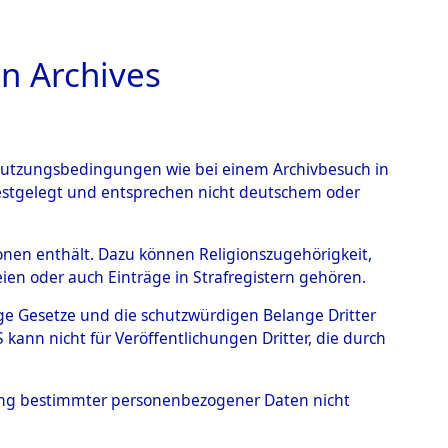
n Archives
TIONS ONLINE
n Nutzungsbedingungen wie bei einem Archivbesuch in
festgelegt und entsprechen nicht deutschem oder
sen Archives
rsonen enthält. Dazu können Religionszugehörigkeit,
en oder auch Einträge in Strafregistern gehören.
tige Gesetze und die schutzwürdigen Belange Dritter
ann nicht für Veröffentlichungen Dritter, die durch
 International
d den Folgen
hung bestimmter personenbezogener Daten nicht
örige,