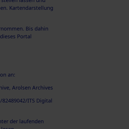
stellen lassen und
den.
Kartendarstellung
ernommen. Bis dahin
dieses Portal
on an:
hive, Arolsen Archives
/82489042/ITS Digital
nter der laufenden