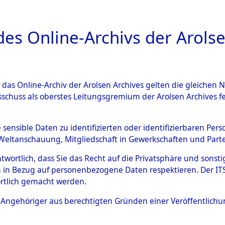
a
A
es Online-Archivs der Arolse
DIGITAL COLLEC
r das Online-Archiv der Arolsen Archives gelten die gleiche
sschuss als oberstes Leitungsgremium der Arolsen Archives 
OLLECTIONS ONLINE der Arol
e sensible Daten zu identifizierten oder identifizierbaren Pe
Weltanschauung, Mitgliedschaft in Gewerkschaften und Partei
sonen
,
Orte
etc. )
antwortlich, dass Sie das Recht auf die Privatsphäre und sons
 in Bezug auf personenbezogene Daten respektieren. Der ITS k
rtlich gemacht werden.
LECTIONS ONLINE haben die Arolsen Archives (früher
it 2015 Dokumente zu Inhaftierung, Zwangsarbeit un
ls Angehöriger aus berechtigten Gründen einer Veröffentlic
us der Zeit nach der Befreiung veröffentlicht. Angeh