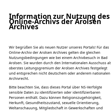
a
A
Information zur Nutzung des
Online-Archivs der Arolsen
Digital Collections Online
Archives
Wir begrüßen Sie als neuen Nutzer unseres Portals! Für das
Online-Archiv der Arolsen Archives gelten die gleichen
Nutzungsbedingungen wie bei einem Archivbesuch in Bad
Arolsen. Sie wurden durch den Internationalen Ausschuss al
oberstes Leitungsgremium der Arolsen Archives festgelegt
Home
Bestandsbeschreibung
Archivale
und entsprechen nicht deutschem oder anderem nationalen
Übersicht
Bild
Archivrecht.
Bitte beachten Sie, dass dieses Portal über NS-Verfolgte
Bestände
sensible Daten zu identifizierten oder identifizierbaren
1.
Personen enthält. Dazu können Religionszugehörigkeit,
Einen Kommentar
Inhaftierungsdokumente
Herkunft, Gesundheitszustand, sexuelle Orientierung,
schreiben →
5. Verschiedenes
Weltanschauung, Mitgliedschaft in Gewerkschaften und