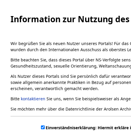
Information zur Nutzung des 
Wir begrüßen Sie als neuen Nutzer unseres Portals! Für das
wurden durch den Internationalen Ausschuss als oberstes L
Bitte beachten Sie, dass dieses Portal über NS-Verfolgte sens
Gesundheitszustand, sexuelle Orientierung, Weltanschauung,
Als Nutzer dieses Portals sind Sie persönlich dafür verantwo
sowie allgemein anerkannte Praktiken in Bezug auf personen
Home
Bestandsbeschreibung
Archivale
Übersicht
erscheinen, verantwortlich gemacht werden.
Bestände
Bitte
kontaktieren
Sie uns, wenn Sie beispielsweiser als An
1.
Einen Kommentar schreiben
Sie möchten mehr über die Datenrichtlinie der Arolsen Arch
Inhaftierungsdokumente
5. Verschiedenes
Einverständniserklärung: Hiermit erkläre 