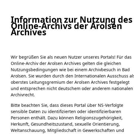
a
A
Information zur Nutzung des
Online-Archivs der Arolsen
Digital Collections Online
Archives
Wir begrüßen Sie als neuen Nutzer unseres Portals! Für das
Online-Archiv der Arolsen Archives gelten die gleichen
Nutzungsbedingungen wie bei einem Archivbesuch in Bad
Arolsen. Sie wurden durch den Internationalen Ausschuss al
oberstes Leitungsgremium der Arolsen Archives festgelegt
Home
Bestandsbeschreibung
Archivale
und entsprechen nicht deutschem oder anderem nationalen
Übersicht
Bild
Archivrecht.
Bitte beachten Sie, dass dieses Portal über NS-Verfolgte
Bestände
sensible Daten zu identifizierten oder identifizierbaren
1.
Personen enthält. Dazu können Religionszugehörigkeit,
Einen Kommentar
Inhaftierungsdokumente
Herkunft, Gesundheitszustand, sexuelle Orientierung,
schreiben →
5. Verschiedenes
Weltanschauung, Mitgliedschaft in Gewerkschaften und