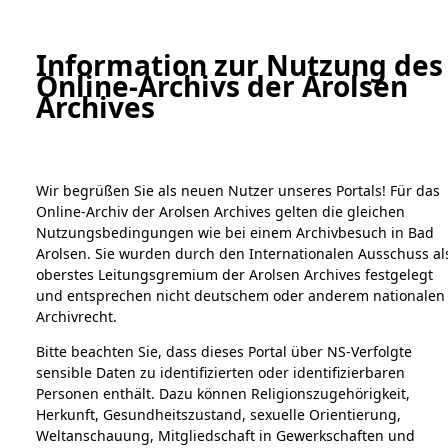
a
A
Information zur Nutzung des
Online-Archivs der Arolsen
Digital Collections Online
Archives
Wir begrüßen Sie als neuen Nutzer unseres Portals! Für das
Online-Archiv der Arolsen Archives gelten die gleichen
Nutzungsbedingungen wie bei einem Archivbesuch in Bad
Arolsen. Sie wurden durch den Internationalen Ausschuss al
oberstes Leitungsgremium der Arolsen Archives festgelegt
Home
Bestandsbeschreibung
Archivale
und entsprechen nicht deutschem oder anderem nationalen
Übersicht
Bild
Archivrecht.
Bitte beachten Sie, dass dieses Portal über NS-Verfolgte
Bestände
sensible Daten zu identifizierten oder identifizierbaren
1.
Personen enthält. Dazu können Religionszugehörigkeit,
Einen Kommentar
Inhaftierungsdokumente
Herkunft, Gesundheitszustand, sexuelle Orientierung,
schreiben →
5. Verschiedenes
Weltanschauung, Mitgliedschaft in Gewerkschaften und