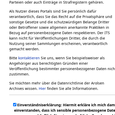
Parteien oder auch Einträge in Strafregistern gehören.
Herausgeber dieser
Als Nutzer dieses Portals sind Sie persönlich dafür
Website ist
verantwortlich, dass Sie das Recht auf die Privatsphäre und
sonstige Gesetze und die schutzwürdigen Belange Dritter
Arolsen Archives
oder Betroffener sowie allgemein anerkannte Praktiken in
Bezug auf personenbezogene Daten respektieren. Der ITS
International Tracing
kann nicht für Veröffentlichungen Dritter, die durch die
Service (ITS)
Nutzung seiner Sammlungen erscheinen, verantwortlich
Große Allee 5 - 9
gemacht werden.
34454 Bad Arolsen
Bitte
kontaktieren
Sie uns, wenn Sie beispielsweiser als
Tel: +49 (5691) 629-0
Angehöriger aus berechtigten Gründen einer
Fax: +49 (5691) 629-501
Veröffentlichung bestimmter personenbezogener Daten nich
zustimmen.
Nähere Informationen
Sie möchten mehr über die Datenrichtlinie der Arolsen
Archives wissen.
Hier
finden Sie alle Informationen.
Einverständniserklärung: Hiermit erkläre ich mich dam
einverstanden, dass ich sensible personenbezogene Dat