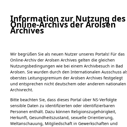
a
A
Information zur Nutzung des
Online-Archivs der Arolsen
Digital Collections Online
Archives
Wir begrüßen Sie als neuen Nutzer unseres Portals! Für das
Online-Archiv der Arolsen Archives gelten die gleichen
Nutzungsbedingungen wie bei einem Archivbesuch in Bad
Arolsen. Sie wurden durch den Internationalen Ausschuss al
oberstes Leitungsgremium der Arolsen Archives festgelegt
Home
Bestandsbeschreibung
Impressum
und entsprechen nicht deutschem oder anderem nationalen
Archivrecht.
Bestände
Bitte beachten Sie, dass dieses Portal über NS-Verfolgte
imprint
1.
sensible Daten zu identifizierten oder identifizierbaren
Inhaftierungsdokumente
Personen enthält. Dazu können Religionszugehörigkeit,
5. Verschiedenes
Herkunft, Gesundheitszustand, sexuelle Orientierung,
Impressum
Weltanschauung, Mitgliedschaft in Gewerkschaften und