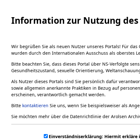
Information zur Nutzung des 
Wir begrüßen Sie als neuen Nutzer unseres Portals! Für das
wurden durch den Internationalen Ausschuss als oberstes L
Bitte beachten Sie, dass dieses Portal über NS-Verfolgte sens
Gesundheitszustand, sexuelle Orientierung, Weltanschauung,
Als Nutzer dieses Portals sind Sie persönlich dafür verantwo
sowie allgemein anerkannte Praktiken in Bezug auf personen
Home
Bestandsbeschreibung
Neuzugänge
erscheinen, verantwortlich gemacht werden.
Bestände
Bitte
kontaktieren
Sie uns, wenn Sie beispielsweiser als An
Neuzugänge
1.
Sie möchten mehr über die Datenrichtlinie der Arolsen Arch
Inhaftierungsdokumente
5. Verschiedenes
Zur Zeit sind keine Neuzugäng
Einverständniserklärung: Hiermit erkläre 