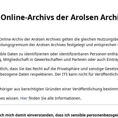
Online-Archivs der Arolsen Arch
 Online-Archiv der Arolsen Archives gelten die gleichen Nutzungs
eitungsgremium der Arolsen Archives festgelegt und entsprechen 
ible Daten zu identifizierten oder identifizierbaren Personen enth
 Mitgliedschaft in Gewerkschaften und Parteien oder auch Einträg
rtlich, dass Sie das Recht auf die Privatsphäre und sonstige Geset
bezogene Daten respektieren. Der ITS kann nicht für Veröffentli
gehöriger aus berechtigten Gründen einer Veröffentlichung besti
ives wissen.
Hier
finden Sie alle Informationen.
e vorhanden. Bitte besuchen Sie diese Seite später wieder.
ich mich damit einverstanden, dass ich sensible personenbezogen