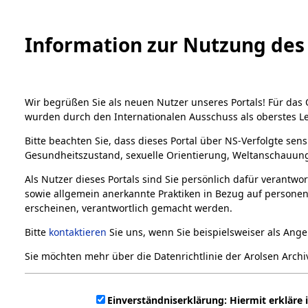
Information zur Nutzung des 
Wir begrüßen Sie als neuen Nutzer unseres Portals! Für das
wurden durch den Internationalen Ausschuss als oberstes L
Bitte beachten Sie, dass dieses Portal über NS-Verfolgte sens
Gesundheitszustand, sexuelle Orientierung, Weltanschauung,
Als Nutzer dieses Portals sind Sie persönlich dafür verantwo
sowie allgemein anerkannte Praktiken in Bezug auf personen
Home
Bestandsbeschreibung
contact
erscheinen, verantwortlich gemacht werden.
Bestände
Bitte
kontaktieren
Sie uns, wenn Sie beispielsweiser als An
contact
1.
Sie möchten mehr über die Datenrichtlinie der Arolsen Arch
Inhaftierungsdokumente
5. Verschiedenes
Kontakt
Einverständniserklärung: Hiermit erkläre 