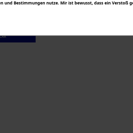
 und Bestimmungen nutze. Mir ist bewusst, dass ein Verstoß g
 Archives wächst immer weiter, aber es beinhaltet bis heute nur e
rsons suchen, helfen wir Ihnen gerne weiter und recherchieren für
 zu unserem Anfrage-Formular. Bitte füllen Sie das Formular so we
LAR