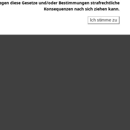
egen diese Gesetze und/oder Bestimmungen strafrechtliche
inen kleinen Teil der Dokumente. Wenn Sie Informationen über
Konsequenzen nach sich ziehen kann.
 Sie.
Ich stimme zu
it wie möglich aus: