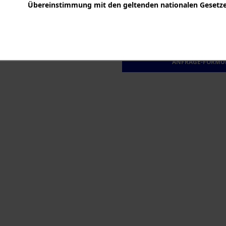
Übereinstimmung mit den geltenden nationalen Gesetzen
Das Online Archiv der Arolsen
NS-Verfolgte und Displaced Pe
Über diesen Link gelangen Sie
ANFRAGE-FORMU