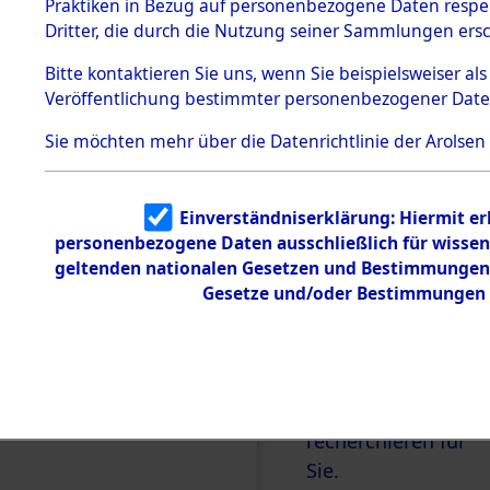
Praktiken in Bezug auf personenbezogene Daten respekt
wächst immer
Dritter, die durch die Nutzung seiner Sammlungen ers
weiter, aber es
Bitte
kontaktieren
Sie uns, wenn Sie beispielsweiser a
beinhaltet bis
Veröffentlichung bestimmter personenbezogener Date
heute nur einen
Sie möchten mehr über die Datenrichtlinie der Arolsen
kleinen Teil der
Dokumente.
Wenn Sie
Einverständniserklärung: Hiermit er
Informationen
personenbezogene Daten ausschließlich für wisse
über NS-
geltenden nationalen Gesetzen und Bestimmungen n
Verfolgte und
Gesetze und/oder Bestimmungen s
Displaced
Persons suchen,
helfen wir Ihnen
gerne weiter und
recherchieren für
Sie.