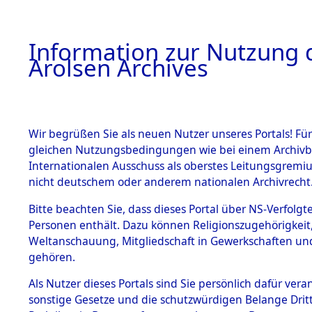
a
A
Information zur Nutzung d
Arolsen Archives
HOME
BESTANDSBESCHREIBUNG
CONTACT
Wir begrüßen Sie als neuen Nutzer unseres Portals! Für
gleichen Nutzungsbedingungen wie bei einem Archivbe
Internationalen Ausschuss als oberstes Leitungsgremi
BESTÄNDE
contact
nicht deutschem oder anderem nationalen Archivrecht
1.
Bitte beachten Sie, dass dieses Portal über NS-Verfolgte
Inhaftierungsdoku
Kontakt
Personen enthält. Dazu können Religionszugehörigkeit,
mente
Weltanschauung, Mitgliedschaft in Gewerkschaften und 
1.2.9 Beim ITS
gehören.
verwahrte
Effekten
Das Online
Als Nutzer dieses Portals sind Sie persönlich dafür vera
5. Verschiedenes
Archiv der
sonstige Gesetze und die schutzwürdigen Belange Drit
Arolsen Archives