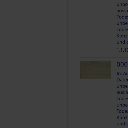
unbe
ausl
Tode
unbe
Tode
Konz
und 
1.1.1
000
In: 
Date
unbe
ausl
Tode
unbe
Tode
Konz
und 