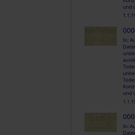
Konz
und 
1.1.1
000
In: 
Date
unbe
ausl
Tode
unbe
Tode
Konz
und 
1.1.1
000
In: 
Date