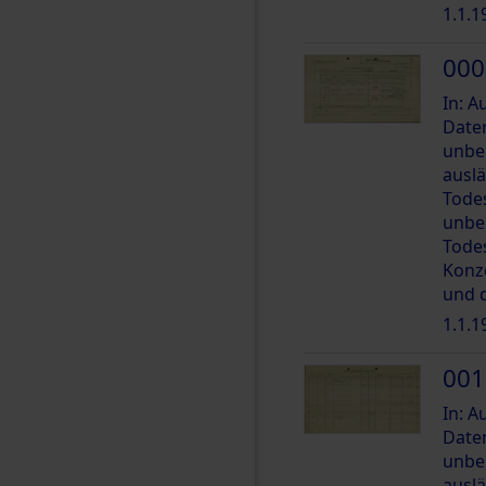
1.1.1
000
In: 
Date
unbe
ausl
Tode
unbe
Tode
Konz
und 
1.1.1
001
In: 
Date
unbe
ausl