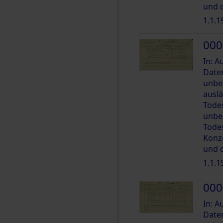
und 
1.1.1
000
In: 
Date
unbe
ausl
Tode
unbe
Tode
Konz
und 
1.1.1
000
In: 
Date