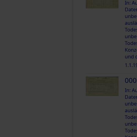
In: 
Date
unbe
ausl
Tode
unbe
Tode
Konz
und 
1.1.1
000
In: 
Date
unbe
ausl
Tode
unbe
Tode