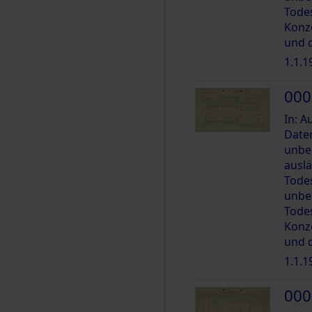
Tode
Konz
und 
1.1.1
000
In: 
Date
unbe
ausl
Tode
unbe
Tode
Konz
und 
1.1.1
000