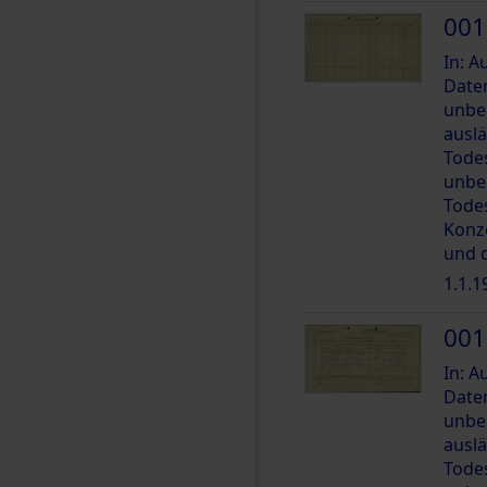
001
In: 
Date
unbe
ausl
Tode
unbe
Tode
Konz
und 
1.1.1
001
In: 
Date
unbe
ausl
Tode