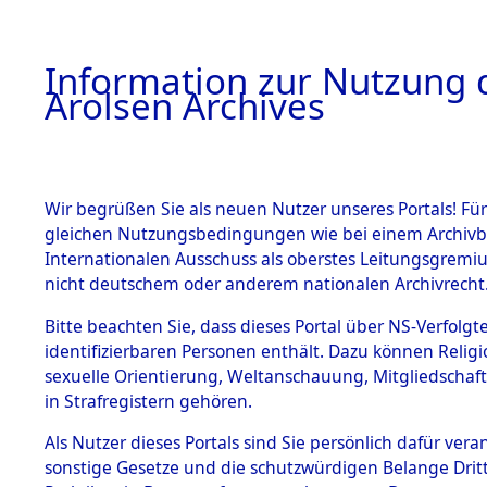
a
A
Information zur Nutzung d
Arolsen Archives
HOME
BESTANDSBESCHREIBUNG
KARTE
Wir begrüßen Sie als neuen Nutzer unseres Portals! Für
gleichen Nutzungsbedingungen wie bei einem Archivbe
ORT
1 - 20
Internationalen Ausschuss als oberstes Leitungsgremi
nicht deutschem oder anderem nationalen Archivrecht
BESTÄNDE
Bitte beachten Sie, dass dieses Portal über NS-Verfolgte
2102
Akte
identifizierbaren Personen enthält. Dazu können Relig
sexuelle Orientierung, Weltanschauung, Mitgliedschaf
Schleswig-
1.
Inhaftierungsdoku
in Strafregistern gehören.
mente
Als Nutzer dieses Portals sind Sie persönlich dafür vera
5. Verschiedenes
Europa
→
Deutschlan
sonstige Gesetze und die schutzwürdigen Belange Drit
5.3
Holstein