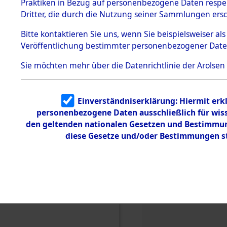
Praktiken in Bezug auf personenbezogene Daten respekt
Todesmärsche
Dritter, die durch die Nutzung seiner Sammlungen ers
5.3.1 Alliierte
Regionen
Erhebungen
Kreis Dithmarschen
;
Bitte
kontaktieren
Sie uns, wenn Sie beispielsweiser a
zu
Todesmärsch
uenburg
;
Kreis Nordf
Veröffentlichung bestimmter personenbezogener Date
en
olstein
;
Kreis Pinnebe
5.3.2
s Rendsburg-Eckernf
Sie möchten mehr über die Datenrichtlinie der Arolsen
Versuchte
g-Flensburg
;
Kreis S
Identifizierun
burg
;
Kreis Stormarn
g
nsburg
;
Kreisfreie Sta
Einverständniserklärung: Hiermit erkl
5.3.3
adt Lübeck
;
Kreisfrei
Todesmärsch
personenbezogene Daten ausschließlich für wis
e /
den geltenden nationalen Gesetzen und Bestimmung
Orte
Identifikation
diese Gesetze und/oder Bestimmungen st
unbekannter
Marschkoog
;
Sachse
Toter
5.3.5
Grabermittlu
ng /
Friedhofsplän
e