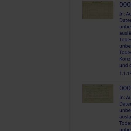
000
In: 
Date
unbe
ausl
Tode
unbe
Tode
Konz
und 
1.1.1
000
In: 
Date
unbe
ausl
Tode
unbe