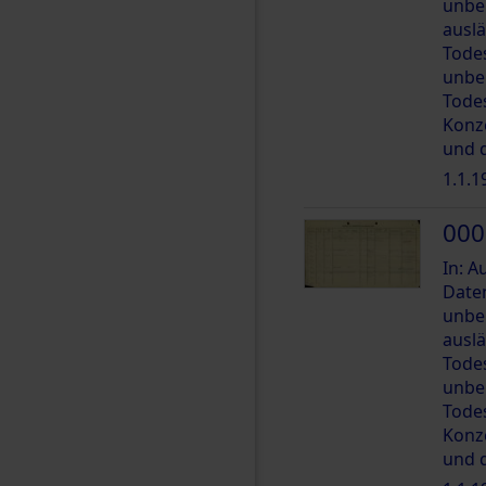
unbe
ausl
Tode
unbe
Tode
Konz
und 
1.1.1
000
In: 
Date
unbe
ausl
Tode
unbe
Tode
Konz
und 