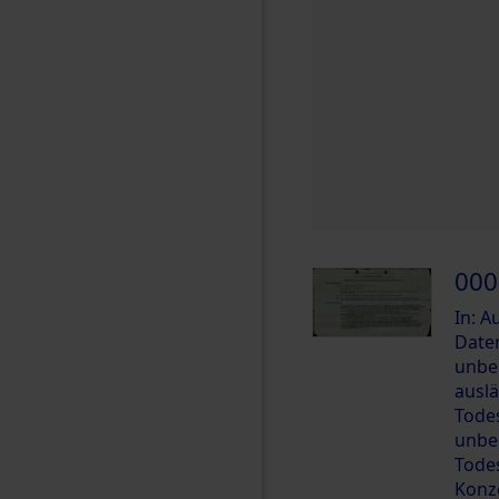
000
In: 
Date
unbe
ausl
Tode
unbe
Tode
Konz