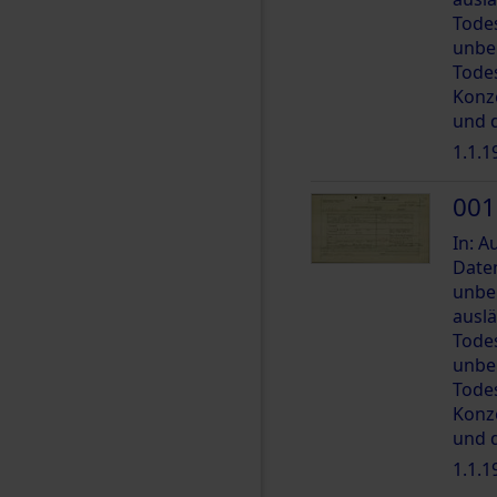
Tode
unbe
Tode
Konz
und 
1.1.1
001
In: 
Date
unbe
ausl
Tode
unbe
Tode
Konz
und 
1.1.1