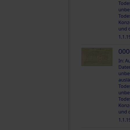
Tode
unbe
Tode
Konz
und 
1.1.1
000
In: 
Date
unbe
ausl
Tode
unbe
Tode
Konz
und 
1.1.1