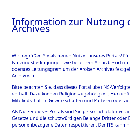
Information zur Nutzung d
Archives
HOME
BESTANDSBESCHREIBUNG
ARCHIVAL
Wir begrüßen Sie als neuen Nutzer unseres Portals! Für
Nutzungsbedingungen wie bei einem Archivbesuch in B
oberstes Leitungsgremium der Arolsen Archives festg
Archivrecht.
BESTÄNDE
Bitte beachten Sie, dass dieses Portal über NS-Verfolgte
Ermittlung
enthält. Dazu können Religionszugehörigkeit, Herkunf
Mitgliedschaft in Gewerkschaften und Parteien oder auc
1.
Hildesheim
Inhaftierungsdoku
mente
Als Nutzer dieses Portals sind Sie persönlich dafür vera
(84598941
Gesetze und die schutzwürdigen Belange Dritter oder B
5. Verschiedenes
personenbezogene Daten respektieren. Der ITS kann nic
5.3