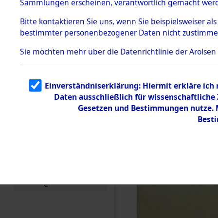
Sammlungen erscheinen, verantwortlich gemacht wer
Todesmärsche
5.3.1 Alliierte
Bitte
kontaktieren
Sie uns, wenn Sie beispielsweiser al
Erhebungen
bestimmter personenbezogener Daten nicht zustimme
zu
Todesmärsch
en
Sie möchten mehr über die Datenrichtlinie der Arolsen
5.3.2
Versuchte
Identifizierun
Einverständniserklärung: Hiermit erkläre ich
g
Daten ausschließlich für wissenschaftlich
5.3.3
Todesmärsch
Gesetzen und Bestimmungen nutze. Mi
e /
Best
Identifikation
unbekannter
Toter
5.3.5
Grabermittlu
ng /
Friedhofsplän
e