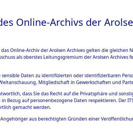
a
A
es Online-Archivs der Arolse
DIGITAL COLLEC
r das Online-Archiv der Arolsen Archives gelten die gleiche
ESCHREIBUNG
ARCHIVALE
ÜBERSICHT
BILD
sschuss als oberstes Leitungsgremium der Arolsen Archives 
en zu den Orten Rückers - Si
e sensible Daten zu identifizierten oder identifizierbaren Pe
Weltanschauung, Mitgliedschaft in Gewerkschaften und Partei
4601222)
antwortlich, dass Sie das Recht auf die Privatsphäre und sons
 in Bezug auf personenbezogene Daten respektieren. Der ITS k
rtlich gemacht werden.
0059 (84601222)
ls Angehöriger aus berechtigten Gründen einer Veröffentlic