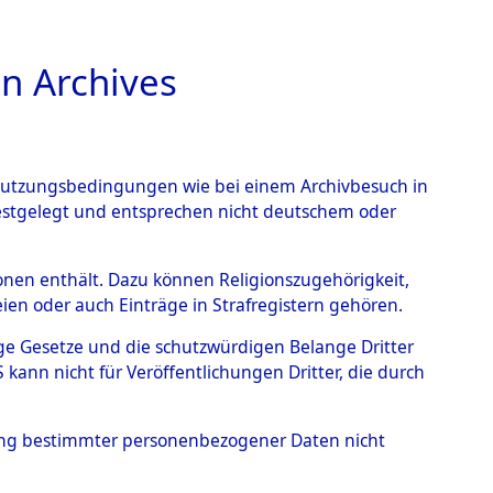
n Archives
TIONS ONLINE
n Nutzungsbedingungen wie bei einem Archivbesuch in
festgelegt und entsprechen nicht deutschem oder
eber
→
0003 (84601163)
rsonen enthält. Dazu können Religionszugehörigkeit,
en oder auch Einträge in Strafregistern gehören.
tige Gesetze und die schutzwürdigen Belange Dritter
ann nicht für Veröffentlichungen Dritter, die durch
hung bestimmter personenbezogener Daten nicht