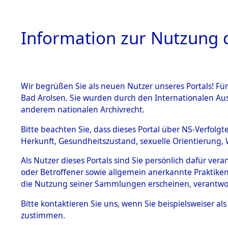
Information zur Nutzung d
Wir begrüßen Sie als neuen Nutzer unseres Portals! Fü
HOME
BESTANDSB
Bad Arolsen. Sie wurden durch den Internationalen Au
anderem nationalen Archivrecht.
BESTÄNDE
Ermittlung
Bitte beachten Sie, dass dieses Portal über NS-Verfolgt
Herkunft, Gesundheitszustand, sexuelle Orientierung, 
1.
→
0059 (8
Inhaftierungsdoku
Als Nutzer dieses Portals sind Sie persönlich dafür ver
mente
oder Betroffener sowie allgemein anerkannte Praktiken
5. Verschiedenes
die Nutzung seiner Sammlungen erscheinen, verantwo
5.3
Bitte
kontaktieren
Sie uns, wenn Sie beispielsweiser a
Todesmärsche
zustimmen.
5.3.1 Alliierte
Erhebungen