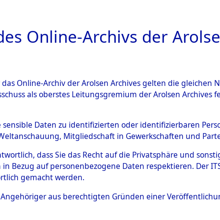
a
A
es Online-Archivs der Arolse
DIGITAL COLLEC
r das Online-Archiv der Arolsen Archives gelten die gleiche
ESCHREIBUNG
ARCHIVALE
ÜBERSICHT
BILD
sschuss als oberstes Leitungsgremium der Arolsen Archives 
gen zu den Orten Wildemann 
e sensible Daten zu identifizierten oder identifizierbaren Pe
Weltanschauung, Mitgliedschaft in Gewerkschaften und Partei
)
→
0091 (84602457)
antwortlich, dass Sie das Recht auf die Privatsphäre und sons
 in Bezug auf personenbezogene Daten respektieren. Der ITS k
rtlich gemacht werden.
0091 (84602457)
ls Angehöriger aus berechtigten Gründen einer Veröffentlic