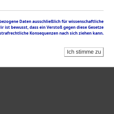
en zu den Orten Wildemann - Zusamzell
nbezogene Daten ausschließlich für wissenschaftliche
 ist bewusst, dass ein Verstoß gegen diese Gesetze
rafrechtliche Konsequenzen nach sich ziehen kann.
Ich stimme zu