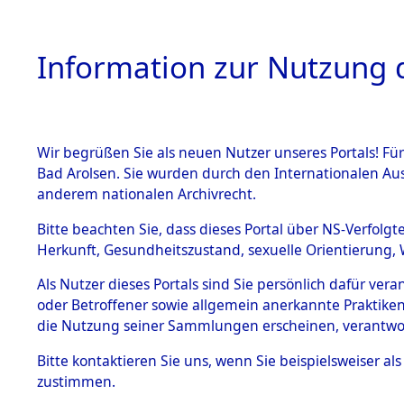
Information zur Nutzung d
Wir begrüßen Sie als neuen Nutzer unseres Portals! Fü
HOME
BESTANDSB
Bad Arolsen. Sie wurden durch den Internationalen Au
anderem nationalen Archivrecht.
BESTÄNDE
Ermittlun
Bitte beachten Sie, dass dieses Portal über NS-Verfolgt
Herkunft, Gesundheitszustand, sexuelle Orientierung, 
1.
(84602366
Inhaftierungsdoku
Als Nutzer dieses Portals sind Sie persönlich dafür ver
mente
oder Betroffener sowie allgemein anerkannte Praktiken
5. Verschiedenes
die Nutzung seiner Sammlungen erscheinen, verantwo
5.3
Bitte
kontaktieren
Sie uns, wenn Sie beispielsweiser a
Todesmärsche
zustimmen.
5.3.1 Alliierte
Erhebungen