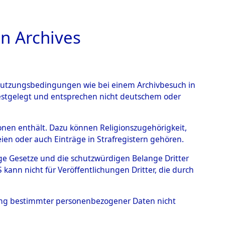
n Archives
TIONS ONLINE
n Nutzungsbedingungen wie bei einem Archivbesuch in
festgelegt und entsprechen nicht deutschem oder
- Zusamzell
→
0002
rsonen enthält. Dazu können Religionszugehörigkeit,
en oder auch Einträge in Strafregistern gehören.
tige Gesetze und die schutzwürdigen Belange Dritter
ann nicht für Veröffentlichungen Dritter, die durch
hung bestimmter personenbezogener Daten nicht