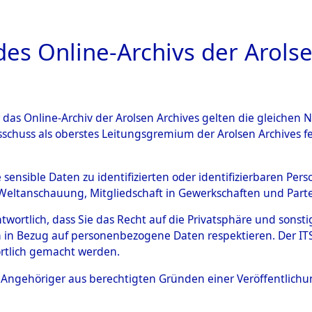
a
A
es Online-Archivs der Arolse
DIGITAL COLLEC
r das Online-Archiv der Arolsen Archives gelten die gleiche
HIVALE
ÜBERSICHT
BILD
sschuss als oberstes Leitungsgremium der Arolsen Archives 
e sensible Daten zu identifizierten oder identifizierbaren Pe
Weltanschauung, Mitgliedschaft in Gewerkschaften und Partei
n Orten Fahls - Geltendorf
0001 (84597882)
0018 
antwortlich, dass Sie das Recht auf die Privatsphäre und sons
 in Bezug auf personenbezogene Daten respektieren. Der ITS k
rtlich gemacht werden.
ls Angehöriger aus berechtigten Gründen einer Veröffentlic