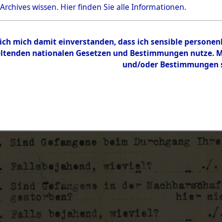
 Archives wissen.
Hier
finden Sie alle Informationen.
 ich mich damit einverstanden, dass ich sensible persone
tenden nationalen Gesetzen und Bestimmungen nutze. Mir
und/oder Bestimmungen st