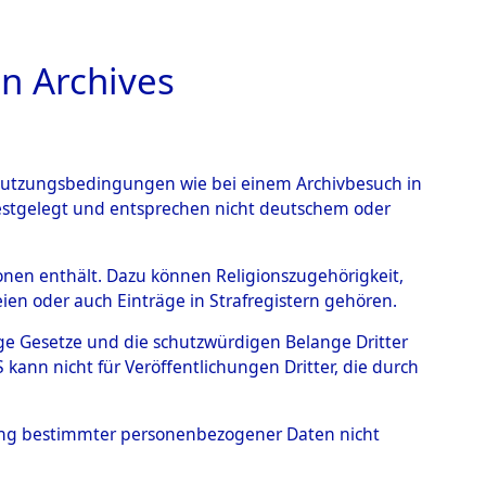
n Archives
TIONS ONLINE
n Nutzungsbedingungen wie bei einem Archivbesuch in
festgelegt und entsprechen nicht deutschem oder
rsonen enthält. Dazu können Religionszugehörigkeit,
en oder auch Einträge in Strafregistern gehören.
(84597901)
tige Gesetze und die schutzwürdigen Belange Dritter
ann nicht für Veröffentlichungen Dritter, die durch
hung bestimmter personenbezogener Daten nicht