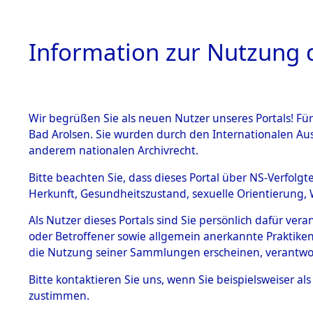
Information zur Nutzung d
Wir begrüßen Sie als neuen Nutzer unseres Portals! Fü
HOME
BESTANDSBESCHREIBUNG
ARC
Bad Arolsen. Sie wurden durch den Internationalen Au
anderem nationalen Archivrecht.
Bitte beachten Sie, dass dieses Portal über NS-Verfolgt
Herkunft, Gesundheitszustand, sexuelle Orientierung, 
Ermittlungen zu de
BESTÄNDE
Als Nutzer dieses Portals sind Sie persönlich dafür ver
oder Betroffener sowie allgemein anerkannte Praktiken
1.
die Nutzung seiner Sammlungen erscheinen, verantwo
Inhaftierungsdoku
mente
Bitte
kontaktieren
Sie uns, wenn Sie beispielsweiser a
5. Verschiedenes
zustimmen.
5.3