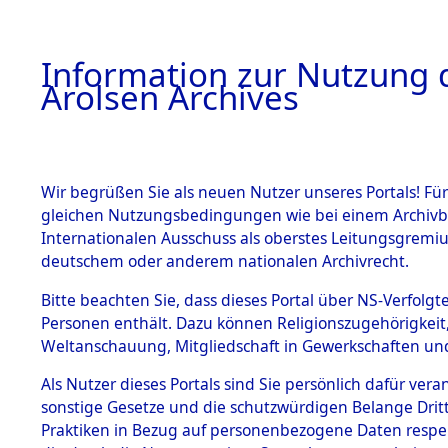
a
A
Information zur Nutzung d
Arolsen Archives
HOME
BESTANDSBESCHREIBUNG
ARCHIVAL
Wir begrüßen Sie als neuen Nutzer unseres Portals! Für
gleichen Nutzungsbedingungen wie bei einem Archivbe
BILD
Internationalen Ausschuss als oberstes Leitungsgremiu
deutschem oder anderem nationalen Archivrecht.
Ermittlungen zu den
BESTÄNDE
Bitte beachten Sie, dass dieses Portal über NS-Verfolgte
Geltendorf
Personen enthält. Dazu können Religionszugehörigkeit,
0002 (84597972)
Weltanschauung, Mitgliedschaft in Gewerkschaften und 
1.
Inhaftierungsdoku
mente
Als Nutzer dieses Portals sind Sie persönlich dafür vera
sonstige Gesetze und die schutzwürdigen Belange Drit
5. Verschiedenes
Praktiken in Bezug auf personenbezogene Daten respekti
5.3