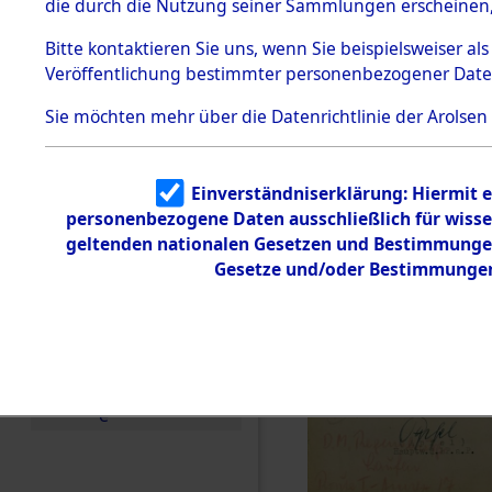
die durch die Nutzung seiner Sammlungen erscheinen,
Todesmärsche
5.3.1 Alliierte
Bitte
kontaktieren
Sie uns, wenn Sie beispielsweiser a
Erhebungen
Veröffentlichung bestimmter personenbezogener Date
zu
Todesmärsch
en
Sie möchten mehr über die Datenrichtlinie der Arolsen
5.3.2
Versuchte
Identifizierun
Einverständniserklärung: Hiermit e
g
personenbezogene Daten ausschließlich für wiss
5.3.3
Todesmärsch
geltenden nationalen Gesetzen und Bestimmungen 
e /
Gesetze und/oder Bestimmungen 
Identifikation
unbekannter
Toter
5.3.5
Grabermittlu
ng /
Friedhofsplän
e