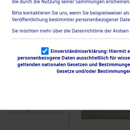
die durch die Nutzung seiner Sammlungen erscheinen,
Todesmärsche
5.3.1 Alliierte
Bitte
kontaktieren
Sie uns, wenn Sie beispielsweiser a
Erhebungen
Veröffentlichung bestimmter personenbezogener Date
zu
Todesmärsch
en
Sie möchten mehr über die Datenrichtlinie der Arolsen
5.3.2
Versuchte
Identifizierun
Einverständniserklärung: Hiermit e
g
personenbezogene Daten ausschließlich für wiss
5.3.3
Todesmärsch
geltenden nationalen Gesetzen und Bestimmungen 
e /
Gesetze und/oder Bestimmungen 
Identifikation
unbekannter
Toter
5.3.5
Grabermittlu
ng /
Friedhofsplän
e