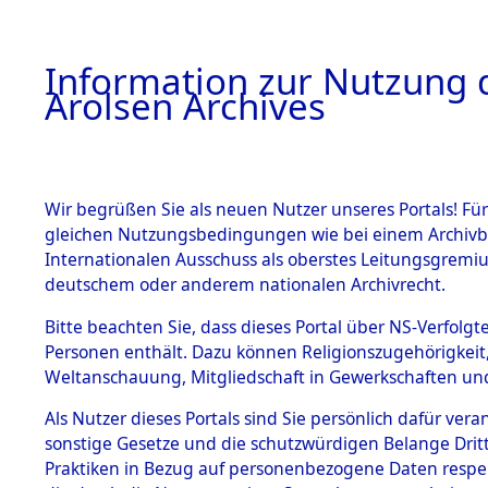
a
A
Information zur Nutzung d
Arolsen Archives
HOME
BESTANDSBESCHREIBUNG
ARCHIVAL
Wir begrüßen Sie als neuen Nutzer unseres Portals! Für
gleichen Nutzungsbedingungen wie bei einem Archivbe
BILD
Internationalen Ausschuss als oberstes Leitungsgremiu
deutschem oder anderem nationalen Archivrecht.
Ermittlungen zu den
BESTÄNDE
Bitte beachten Sie, dass dieses Portal über NS-Verfolgte
Geltendorf
Personen enthält. Dazu können Religionszugehörigkeit,
0003 (84598029)
Weltanschauung, Mitgliedschaft in Gewerkschaften und 
1.
Inhaftierungsdoku
mente
Als Nutzer dieses Portals sind Sie persönlich dafür vera
sonstige Gesetze und die schutzwürdigen Belange Drit
5. Verschiedenes
Praktiken in Bezug auf personenbezogene Daten respekti
5.3