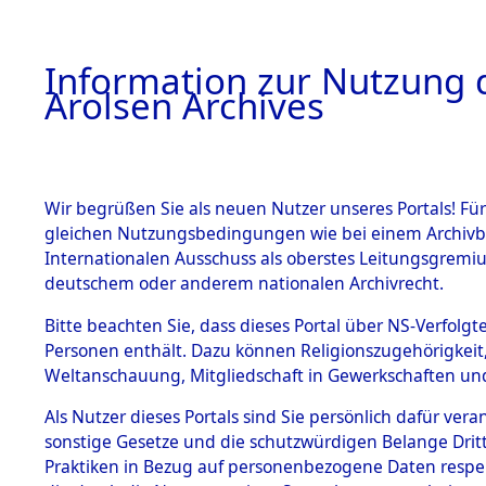
a
A
Information zur Nutzung d
Arolsen Archives
HOME
BESTANDSBESCHREIBUNG
ARCHIVAL
Wir begrüßen Sie als neuen Nutzer unseres Portals! Für
gleichen Nutzungsbedingungen wie bei einem Archivbe
BILD
Internationalen Ausschuss als oberstes Leitungsgremiu
deutschem oder anderem nationalen Archivrecht.
Ermittlungen zu den
BESTÄNDE
Bitte beachten Sie, dass dieses Portal über NS-Verfolgte
Geltendorf
Personen enthält. Dazu können Religionszugehörigkeit,
0003 (84598029)
Weltanschauung, Mitgliedschaft in Gewerkschaften und 
1.
Inhaftierungsdoku
mente
Als Nutzer dieses Portals sind Sie persönlich dafür vera
sonstige Gesetze und die schutzwürdigen Belange Drit
5. Verschiedenes
Praktiken in Bezug auf personenbezogene Daten respekti
5.3