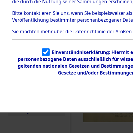
die durch die Nutzung seiner Sammlungen erscheinen,
Todesmärsche
5.3.1 Alliierte
Bitte
kontaktieren
Sie uns, wenn Sie beispielsweiser a
Erhebungen
Veröffentlichung bestimmter personenbezogener Date
zu
Todesmärsch
en
Sie möchten mehr über die Datenrichtlinie der Arolsen
5.3.2
Versuchte
Identifizierun
Einverständniserklärung: Hiermit e
g
personenbezogene Daten ausschließlich für wiss
5.3.3
Todesmärsch
geltenden nationalen Gesetzen und Bestimmungen 
e /
Gesetze und/oder Bestimmungen 
Identifikation
unbekannter
Toter
5.3.5
Grabermittlu
ng /
Friedhofsplän
e