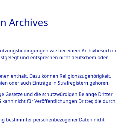
n Archives
TIONS ONLINE
n Nutzungsbedingungen wie bei einem Archivbesuch in
festgelegt und entsprechen nicht deutschem oder
rsonen enthält. Dazu können Religionszugehörigkeit,
en oder auch Einträge in Strafregistern gehören.
0057 (84598212)
tige Gesetze und die schutzwürdigen Belange Dritter
ann nicht für Veröffentlichungen Dritter, die durch
hung bestimmter personenbezogener Daten nicht