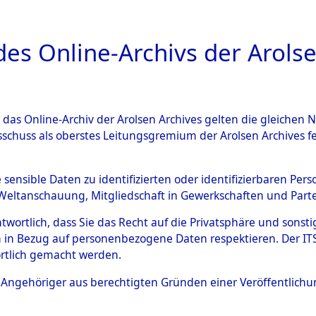
a
A
es Online-Archivs der Arolse
DIGITAL COLLEC
r das Online-Archiv der Arolsen Archives gelten die gleiche
HIVALE
ÜBERSICHT
BILD
sschuss als oberstes Leitungsgremium der Arolsen Archives 
e sensible Daten zu identifizierten oder identifizierbaren Pe
Weltanschauung, Mitgliedschaft in Gewerkschaften und Partei
en Orten Genderkingen - Gyhum
0001 (84598154)
antwortlich, dass Sie das Recht auf die Privatsphäre und sons
 in Bezug auf personenbezogene Daten respektieren. Der ITS k
rtlich gemacht werden.
ls Angehöriger aus berechtigten Gründen einer Veröffentlic