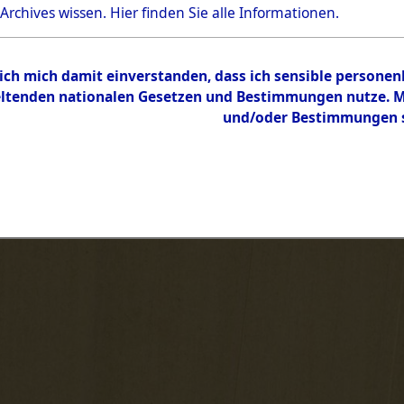
 Archives wissen.
Hier
finden Sie alle Informationen.
 ich mich damit einverstanden, dass ich sensible persone
tenden nationalen Gesetzen und Bestimmungen nutze. Mir
und/oder Bestimmungen st