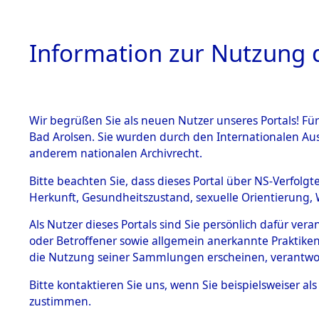
Information zur Nutzung d
Wir begrüßen Sie als neuen Nutzer unseres Portals! Fü
HOME
BESTANDSBESCHREIBUNG
ARC
Bad Arolsen. Sie wurden durch den Internationalen Au
anderem nationalen Archivrecht.
Bitte beachten Sie, dass dieses Portal über NS-Verfolgt
Herkunft, Gesundheitszustand, sexuelle Orientierung, 
Ermittlungen zu d
BESTÄNDE
Als Nutzer dieses Portals sind Sie persönlich dafür ver
oder Betroffener sowie allgemein anerkannte Praktiken
1.
die Nutzung seiner Sammlungen erscheinen, verantwo
Inhaftierungsdoku
mente
Bitte
kontaktieren
Sie uns, wenn Sie beispielsweiser a
5. Verschiedenes
zustimmen.
5.3