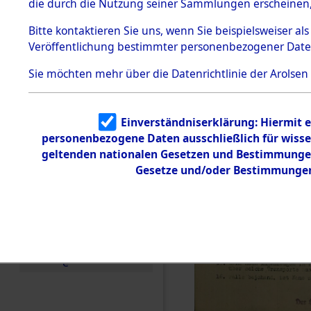
die durch die Nutzung seiner Sammlungen erscheinen,
Todesmärsche
5.3.1 Alliierte
Bitte
kontaktieren
Sie uns, wenn Sie beispielsweiser a
Erhebungen
Veröffentlichung bestimmter personenbezogener Date
zu
Todesmärsch
en
Sie möchten mehr über die Datenrichtlinie der Arolsen
5.3.2
Versuchte
Identifizierun
Einverständniserklärung: Hiermit e
g
personenbezogene Daten ausschließlich für wiss
5.3.3
Todesmärsch
geltenden nationalen Gesetzen und Bestimmungen 
e /
Gesetze und/oder Bestimmungen 
Identifikation
unbekannter
Toter
5.3.5
Grabermittlu
ng /
Friedhofsplän
e