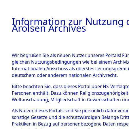
a
A
Information zur Nutzung d
Arolsen Archives
HOME
BESTANDSBESCHREIBUNG
ARCHIVAL
Wir begrüßen Sie als neuen Nutzer unseres Portals! Für
gleichen Nutzungsbedingungen wie bei einem Archivbe
BILD
Internationalen Ausschuss als oberstes Leitungsgremiu
deutschem oder anderem nationalen Archivrecht.
Ermittlungen zu de
BESTÄNDE
Bitte beachten Sie, dass dieses Portal über NS-Verfolgte
Kupferberg
Personen enthält. Dazu können Religionszugehörigkeit,
0001 (84599073)
Weltanschauung, Mitgliedschaft in Gewerkschaften und 
1.
Inhaftierungsdoku
mente
Als Nutzer dieses Portals sind Sie persönlich dafür vera
sonstige Gesetze und die schutzwürdigen Belange Drit
5. Verschiedenes
Praktiken in Bezug auf personenbezogene Daten respekti
5.3