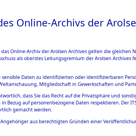
a
A
es Online-Archivs der Arolse
DIGITAL COLLEC
r das Online-Archiv der Arolsen Archives gelten die gleiche
HIVALE
ÜBERSICHT
BILD
sschuss als oberstes Leitungsgremium der Arolsen Archives 
e sensible Daten zu identifizierten oder identifizierbaren Pe
Weltanschauung, Mitgliedschaft in Gewerkschaften und Partei
n Orten Mönchkröttendorf - Nützen
0003 (84600260
antwortlich, dass Sie das Recht auf die Privatsphäre und sons
 in Bezug auf personenbezogene Daten respektieren. Der ITS k
rtlich gemacht werden.
ls Angehöriger aus berechtigten Gründen einer Veröffentlic