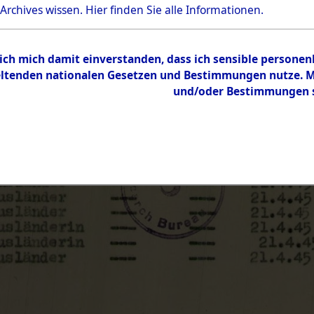
 Archives wissen.
Hier
finden Sie alle Informationen.
 ich mich damit einverstanden, dass ich sensible persone
tenden nationalen Gesetzen und Bestimmungen nutze. Mir
und/oder Bestimmungen st