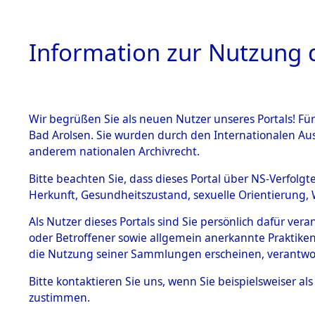
Information zur Nutzung d
Wir begrüßen Sie als neuen Nutzer unseres Portals! Fü
HOME
BESTANDSBESCHREIBUNG
ARC
Bad Arolsen. Sie wurden durch den Internationalen Au
anderem nationalen Archivrecht.
Bitte beachten Sie, dass dieses Portal über NS-Verfolgt
Herkunft, Gesundheitszustand, sexuelle Orientierung, 
Ermittlungen zu de
BESTÄNDE
Als Nutzer dieses Portals sind Sie persönlich dafür ver
oder Betroffener sowie allgemein anerkannte Praktiken
1.
die Nutzung seiner Sammlungen erscheinen, verantwo
Inhaftierungsdoku
mente
Bitte
kontaktieren
Sie uns, wenn Sie beispielsweiser a
5. Verschiedenes
zustimmen.
5.3