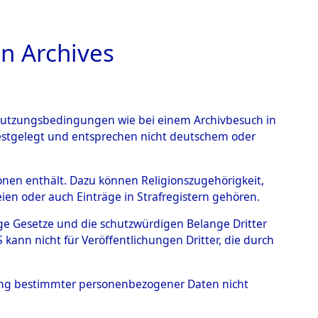
n Archives
TIONS ONLINE
n Nutzungsbedingungen wie bei einem Archivbesuch in
festgelegt und entsprechen nicht deutschem oder
rsonen enthält. Dazu können Religionszugehörigkeit,
en oder auch Einträge in Strafregistern gehören.
)
0031 (84600291)
tige Gesetze und die schutzwürdigen Belange Dritter
ann nicht für Veröffentlichungen Dritter, die durch
hung bestimmter personenbezogener Daten nicht