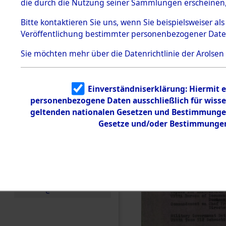
die durch die Nutzung seiner Sammlungen erscheinen,
Todesmärsche
5.3.1 Alliierte
Bitte
kontaktieren
Sie uns, wenn Sie beispielsweiser a
Erhebungen
Veröffentlichung bestimmter personenbezogener Date
zu
Todesmärsch
en
Sie möchten mehr über die Datenrichtlinie der Arolsen
5.3.2
Versuchte
Identifizierun
Einverständniserklärung: Hiermit e
g
personenbezogene Daten ausschließlich für wiss
5.3.3
Todesmärsch
geltenden nationalen Gesetzen und Bestimmungen 
e /
Gesetze und/oder Bestimmungen 
Identifikation
unbekannter
Toter
5.3.5
Grabermittlu
ng /
Friedhofsplän
e