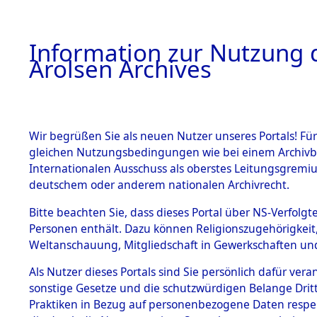
a
A
Information zur Nutzung d
Arolsen Archives
HOME
BESTANDSBESCHREIBUNG
ARCHIVAL
Wir begrüßen Sie als neuen Nutzer unseres Portals! Für
gleichen Nutzungsbedingungen wie bei einem Archivbe
BILD
Internationalen Ausschuss als oberstes Leitungsgremiu
deutschem oder anderem nationalen Archivrecht.
Ermittlungen zu d
BESTÄNDE
Bitte beachten Sie, dass dieses Portal über NS-Verfolgte
- Unsleben
Personen enthält. Dazu können Religionszugehörigkeit,
0003 (84601739)
Weltanschauung, Mitgliedschaft in Gewerkschaften und 
1.
Inhaftierungsdoku
mente
Als Nutzer dieses Portals sind Sie persönlich dafür vera
sonstige Gesetze und die schutzwürdigen Belange Drit
5. Verschiedenes
Praktiken in Bezug auf personenbezogene Daten respekti
5.3