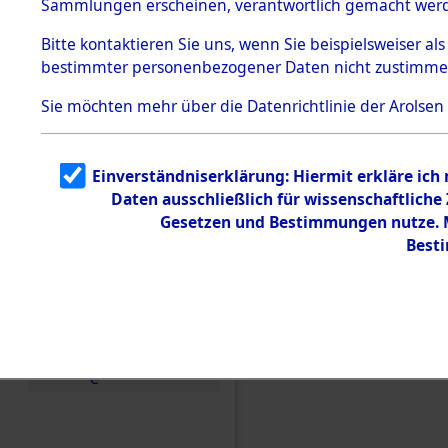
0122 (845
Sammlungen erscheinen, verantwortlich gemacht wer
Todesmärsche
5.3.1 Alliierte
Bitte
kontaktieren
Sie uns, wenn Sie beispielsweiser al
Erhebungen
bestimmter personenbezogener Daten nicht zustimme
zu
Todesmärsch
en
Sie möchten mehr über die Datenrichtlinie der Arolsen
5.3.2
Versuchte
Identifizierun
Einverständniserklärung: Hiermit erkläre ich
g
Daten ausschließlich für wissenschaftlich
5.3.3
Todesmärsch
Gesetzen und Bestimmungen nutze. Mi
e /
Best
Identifikation
unbekannter
Toter
5.3.5
Grabermittlu
ng /
Friedhofsplän
e