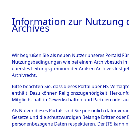
Information zur Nutzung d
Archives
HOME
BESTANDSBESCHREIBUNG
ARCHIVAL
Wir begrüßen Sie als neuen Nutzer unseres Portals! Für
Nutzungsbedingungen wie bei einem Archivbesuch in B
oberstes Leitungsgremium der Arolsen Archives festg
Archivrecht.
BESTÄNDE
Bitte beachten Sie, dass dieses Portal über NS-Verfolgte
Ermittlung
enthält. Dazu können Religionszugehörigkeit, Herkunf
Mitgliedschaft in Gewerkschaften und Parteien oder auc
Abenberg 
1.
Inhaftierungsdoku
mente
Als Nutzer dieses Portals sind Sie persönlich dafür vera
Würmsee
Gesetze und die schutzwürdigen Belange Dritter oder B
5. Verschiedenes
personenbezogene Daten respektieren. Der ITS kann nic
5.3