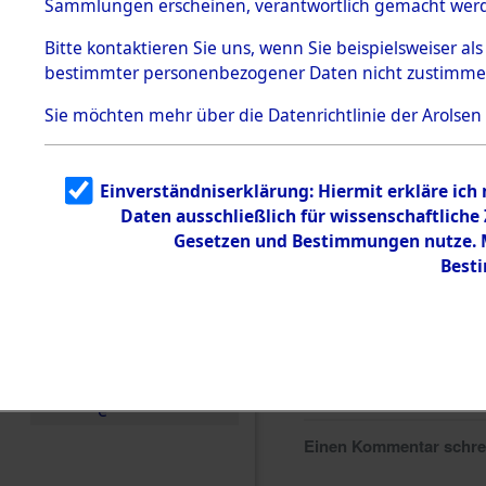
Sammlungen erscheinen, verantwortlich gemacht wer
Todesmärsche
5.3.1 Alliierte
Bitte
kontaktieren
Sie uns, wenn Sie beispielsweiser al
Erhebungen
bestimmter personenbezogener Daten nicht zustimme
zu
Todesmärsch
en
Sie möchten mehr über die Datenrichtlinie der Arolsen
5.3.2
Versuchte
Identifizierun
Einverständniserklärung: Hiermit erkläre ich
g
Daten ausschließlich für wissenschaftlich
5.3.3
Todesmärsch
Gesetzen und Bestimmungen nutze. Mi
e /
Best
Identifikation
unbekannter
Toter
5.3.5
Grabermittlu
ng /
Friedhofsplän
e
Einen Kommentar schr