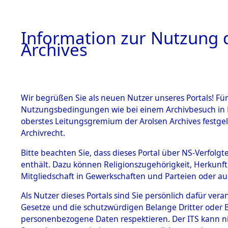
Information zur Nutzung d
Archives
HOME
BESTANDSBESCHREIBUNG
ARCHIVAL
Wir begrüßen Sie als neuen Nutzer unseres Portals! Für
Nutzungsbedingungen wie bei einem Archivbesuch in B
oberstes Leitungsgremium der Arolsen Archives festg
Archivrecht.
BESTÄNDE
Bitte beachten Sie, dass dieses Portal über NS-Verfolgte
Ermittlung
enthält. Dazu können Religionszugehörigkeit, Herkunf
Mitgliedschaft in Gewerkschaften und Parteien oder auc
1.
Geltendorf
Inhaftierungsdoku
mente
Als Nutzer dieses Portals sind Sie persönlich dafür vera
0042 (845
Gesetze und die schutzwürdigen Belange Dritter oder B
5. Verschiedenes
personenbezogene Daten respektieren. Der ITS kann nic
5.3