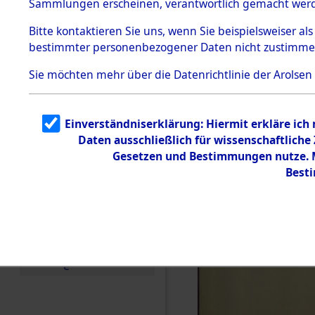
Sammlungen erscheinen, verantwortlich gemacht wer
Todesmärsche
5.3.1 Alliierte
Bitte
kontaktieren
Sie uns, wenn Sie beispielsweiser al
Erhebungen
bestimmter personenbezogener Daten nicht zustimme
zu
Todesmärsch
en
Sie möchten mehr über die Datenrichtlinie der Arolsen
5.3.2
Versuchte
Identifizierun
Einverständniserklärung: Hiermit erkläre ich
g
Daten ausschließlich für wissenschaftlich
5.3.3
Todesmärsch
Gesetzen und Bestimmungen nutze. Mi
e /
Best
Identifikation
unbekannter
Toter
5.3.5
Grabermittlu
ng /
Friedhofsplän
e