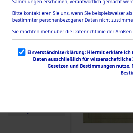
Sammlungen erscheinen, verantwortlich gemacht wer
Todesmärsche
5.3.1 Alliierte
Bitte
kontaktieren
Sie uns, wenn Sie beispielsweiser al
Erhebungen
bestimmter personenbezogener Daten nicht zustimme
zu
Todesmärsch
en
Sie möchten mehr über die Datenrichtlinie der Arolsen
5.3.2
Versuchte
Identifizierun
Einverständniserklärung: Hiermit erkläre ich
g
Daten ausschließlich für wissenschaftlich
5.3.3
Todesmärsch
Gesetzen und Bestimmungen nutze. Mi
e /
Best
Identifikation
unbekannter
Toter
5.3.5
Grabermittlu
ng /
Friedhofsplän
e