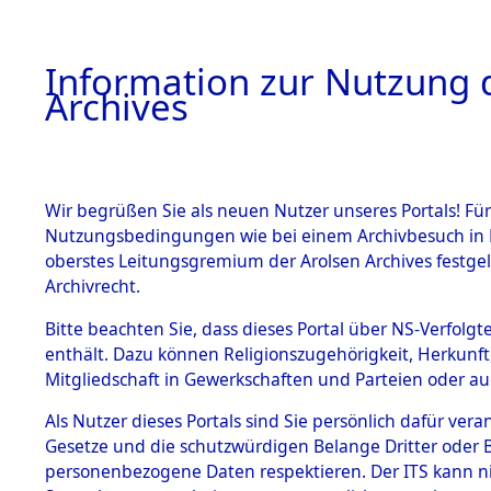
Information zur Nutzung d
Archives
HOME
BESTANDSBESCHREIBUNG
ARCHIVAL
Wir begrüßen Sie als neuen Nutzer unseres Portals! Für
Nutzungsbedingungen wie bei einem Archivbesuch in B
oberstes Leitungsgremium der Arolsen Archives festg
Archivrecht.
BESTÄNDE
Bitte beachten Sie, dass dieses Portal über NS-Verfolgte
Ermittlung
enthält. Dazu können Religionszugehörigkeit, Herkunf
Mitgliedschaft in Gewerkschaften und Parteien oder auc
1.
Geltendorf
Inhaftierungsdoku
mente
Als Nutzer dieses Portals sind Sie persönlich dafür vera
0069 (845
Gesetze und die schutzwürdigen Belange Dritter oder B
5. Verschiedenes
personenbezogene Daten respektieren. Der ITS kann nic
5.3