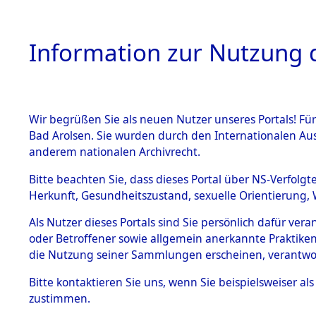
Information zur Nutzung d
Wir begrüßen Sie als neuen Nutzer unseres Portals! Fü
HOME
BESTANDSB
Bad Arolsen. Sie wurden durch den Internationalen Au
anderem nationalen Archivrecht.
BESTÄNDE
Ermittlung
Bitte beachten Sie, dass dieses Portal über NS-Verfolgt
Herkunft, Gesundheitszustand, sexuelle Orientierung, 
1.
→
0076 (8
Inhaftierungsdoku
Als Nutzer dieses Portals sind Sie persönlich dafür ver
mente
oder Betroffener sowie allgemein anerkannte Praktiken
5. Verschiedenes
die Nutzung seiner Sammlungen erscheinen, verantwo
5.3
Bitte
kontaktieren
Sie uns, wenn Sie beispielsweiser a
Todesmärsche
zustimmen.
5.3.1 Alliierte
Erhebungen