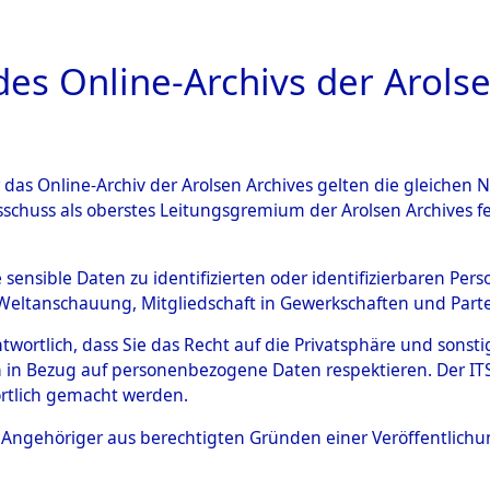
a
A
es Online-Archivs der Arolse
DIGITAL COLLEC
r das Online-Archiv der Arolsen Archives gelten die gleiche
ESCHREIBUNG
ARCHIVALE
ÜBERSICHT
BILD
sschuss als oberstes Leitungsgremium der Arolsen Archives 
en zu den Orten Fahls - Gelt
e sensible Daten zu identifizierten oder identifizierbaren Pe
Weltanschauung, Mitgliedschaft in Gewerkschaften und Partei
4597959)
antwortlich, dass Sie das Recht auf die Privatsphäre und sons
 in Bezug auf personenbezogene Daten respektieren. Der ITS k
rtlich gemacht werden.
0076 (84597959)
ls Angehöriger aus berechtigten Gründen einer Veröffentlic