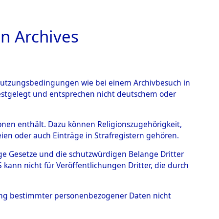
n Archives
TIONS ONLINE
n Nutzungsbedingungen wie bei einem Archivbesuch in
festgelegt und entsprechen nicht deutschem oder
endorf
→
0001 (84597882)
rsonen enthält. Dazu können Religionszugehörigkeit,
en oder auch Einträge in Strafregistern gehören.
tige Gesetze und die schutzwürdigen Belange Dritter
ann nicht für Veröffentlichungen Dritter, die durch
hung bestimmter personenbezogener Daten nicht