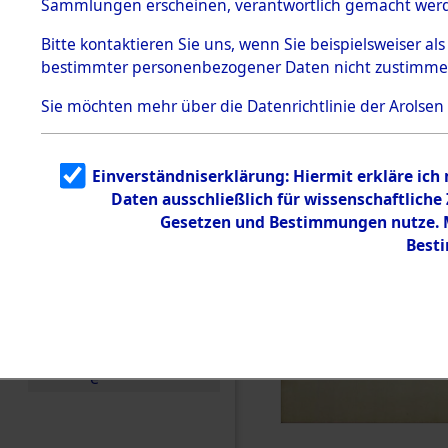
Sammlungen erscheinen, verantwortlich gemacht wer
Todesmärsche
5.3.1 Alliierte
Bitte
kontaktieren
Sie uns, wenn Sie beispielsweiser al
Erhebungen
bestimmter personenbezogener Daten nicht zustimme
zu
Todesmärsch
en
Sie möchten mehr über die Datenrichtlinie der Arolsen
5.3.2
Versuchte
Identifizierun
Einverständniserklärung: Hiermit erkläre ich
g
Daten ausschließlich für wissenschaftlich
5.3.3
Todesmärsch
Gesetzen und Bestimmungen nutze. Mi
e /
Best
Identifikation
unbekannter
Toter
5.3.5
Grabermittlu
ng /
Friedhofsplän
e