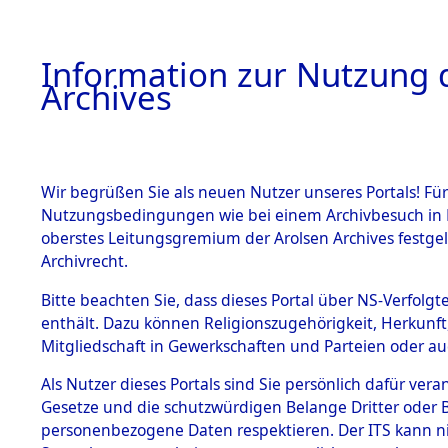
Information zur Nutzung d
Archives
HOME
BESTANDSBESCHREIBUNG
ARCHIVAL
Wir begrüßen Sie als neuen Nutzer unseres Portals! Für
Nutzungsbedingungen wie bei einem Archivbesuch in B
oberstes Leitungsgremium der Arolsen Archives festg
Archivrecht.
BESTÄNDE
Bitte beachten Sie, dass dieses Portal über NS-Verfolgte
Ermittlung
enthält. Dazu können Religionszugehörigkeit, Herkunf
Mitgliedschaft in Gewerkschaften und Parteien oder auc
1.
Geltendorf
Inhaftierungsdoku
mente
Als Nutzer dieses Portals sind Sie persönlich dafür vera
0010 (845
Gesetze und die schutzwürdigen Belange Dritter oder B
5. Verschiedenes
personenbezogene Daten respektieren. Der ITS kann nic
5.3