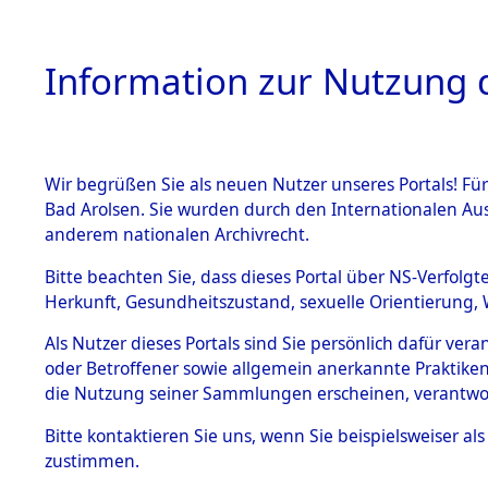
Information zur Nutzung d
Wir begrüßen Sie als neuen Nutzer unseres Portals! Fü
HOME
BESTANDSB
Bad Arolsen. Sie wurden durch den Internationalen Au
anderem nationalen Archivrecht.
BESTÄNDE
Ermittlung
Bitte beachten Sie, dass dieses Portal über NS-Verfolgt
Herkunft, Gesundheitszustand, sexuelle Orientierung, 
1.
→
0022 (8
Inhaftierungsdoku
Als Nutzer dieses Portals sind Sie persönlich dafür ver
mente
oder Betroffener sowie allgemein anerkannte Praktiken
5. Verschiedenes
die Nutzung seiner Sammlungen erscheinen, verantwo
5.3
Bitte
kontaktieren
Sie uns, wenn Sie beispielsweiser a
Todesmärsche
zustimmen.
5.3.1 Alliierte
Erhebungen