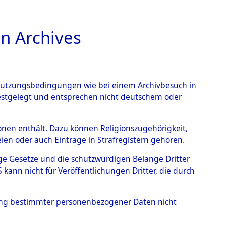
n Archives
TIONS ONLINE
n Nutzungsbedingungen wie bei einem Archivbesuch in
festgelegt und entsprechen nicht deutschem oder
endorf
→
0003 (84598029)
rsonen enthält. Dazu können Religionszugehörigkeit,
en oder auch Einträge in Strafregistern gehören.
tige Gesetze und die schutzwürdigen Belange Dritter
ann nicht für Veröffentlichungen Dritter, die durch
hung bestimmter personenbezogener Daten nicht