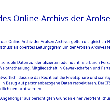
a
A
es Online-Archivs der Arolse
DIGITAL COLLEC
r das Online-Archiv der Arolsen Archives gelten die gleiche
ESCHREIBUNG
ARCHIVALE
ÜBERSICHT
BILD
sschuss als oberstes Leitungsgremium der Arolsen Archives 
en zu den Orten Fahls - Gelt
e sensible Daten zu identifizierten oder identifizierbaren Pe
Weltanschauung, Mitgliedschaft in Gewerkschaften und Partei
4598051)
antwortlich, dass Sie das Recht auf die Privatsphäre und sons
 in Bezug auf personenbezogene Daten respektieren. Der ITS k
rtlich gemacht werden.
0022 (84598051)
ls Angehöriger aus berechtigten Gründen einer Veröffentlic