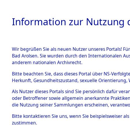
Information zur Nutzung d
Wir begrüßen Sie als neuen Nutzer unseres Portals! Fü
HOME
BESTANDSB
Bad Arolsen. Sie wurden durch den Internationalen Au
anderem nationalen Archivrecht.
BESTÄNDE
Ermittlung
Bitte beachten Sie, dass dieses Portal über NS-Verfolgt
Herkunft, Gesundheitszustand, sexuelle Orientierung, 
1.
→
0058 (8
Inhaftierungsdoku
Als Nutzer dieses Portals sind Sie persönlich dafür ver
mente
oder Betroffener sowie allgemein anerkannte Praktiken
5. Verschiedenes
die Nutzung seiner Sammlungen erscheinen, verantwo
5.3
Bitte
kontaktieren
Sie uns, wenn Sie beispielsweiser a
Todesmärsche
zustimmen.
5.3.1 Alliierte
Erhebungen