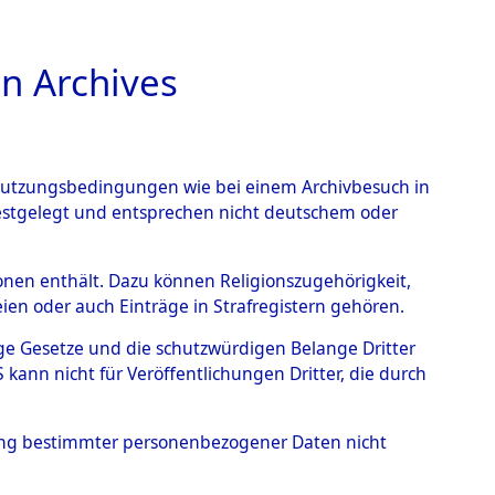
n Archives
TIONS ONLINE
n Nutzungsbedingungen wie bei einem Archivbesuch in
festgelegt und entsprechen nicht deutschem oder
endorf
→
0003 (84598029)
rsonen enthält. Dazu können Religionszugehörigkeit,
en oder auch Einträge in Strafregistern gehören.
tige Gesetze und die schutzwürdigen Belange Dritter
ann nicht für Veröffentlichungen Dritter, die durch
hung bestimmter personenbezogener Daten nicht