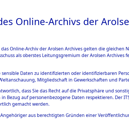
a
A
es Online-Archivs der Arolse
DIGITAL COLLEC
r das Online-Archiv der Arolsen Archives gelten die gleiche
ESCHREIBUNG
ARCHIVALE
ÜBERSICHT
BILD
sschuss als oberstes Leitungsgremium der Arolsen Archives 
en zu den Orten Fahls - Gelt
e sensible Daten zu identifizierten oder identifizierbaren Pe
Weltanschauung, Mitgliedschaft in Gewerkschaften und Partei
4598087)
antwortlich, dass Sie das Recht auf die Privatsphäre und sons
 in Bezug auf personenbezogene Daten respektieren. Der ITS k
rtlich gemacht werden.
0058 (84598087)
ls Angehöriger aus berechtigten Gründen einer Veröffentlic