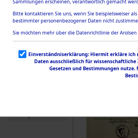
Sammlungen erscheinen, verantwortlich gemacht wer
Todesmärsche
5.3.1 Alliierte
Bitte
kontaktieren
Sie uns, wenn Sie beispielsweiser al
Erhebungen
bestimmter personenbezogener Daten nicht zustimme
zu
Todesmärsch
en
Sie möchten mehr über die Datenrichtlinie der Arolsen
5.3.2
Versuchte
Identifizierun
Einverständniserklärung: Hiermit erkläre ich
g
Daten ausschließlich für wissenschaftlich
5.3.3
Todesmärsch
Gesetzen und Bestimmungen nutze. Mi
e /
Best
Identifikation
unbekannter
Toter
5.3.5
Grabermittlu
ng /
Friedhofsplän
e