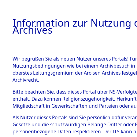
Information zur Nutzung d
Archives
HOME
BESTANDSBESCHREIBUNG
ARCHIVAL
Wir begrüßen Sie als neuen Nutzer unseres Portals! Für
Nutzungsbedingungen wie bei einem Archivbesuch in B
oberstes Leitungsgremium der Arolsen Archives festg
Archivrecht.
BESTÄNDE
Bitte beachten Sie, dass dieses Portal über NS-Verfolgte
Ermittlung
enthält. Dazu können Religionszugehörigkeit, Herkunf
Mitgliedschaft in Gewerkschaften und Parteien oder auc
1.
Geltendorf
Inhaftierungsdoku
mente
Als Nutzer dieses Portals sind Sie persönlich dafür vera
0110 (845
Gesetze und die schutzwürdigen Belange Dritter oder B
5. Verschiedenes
personenbezogene Daten respektieren. Der ITS kann nic
5.3