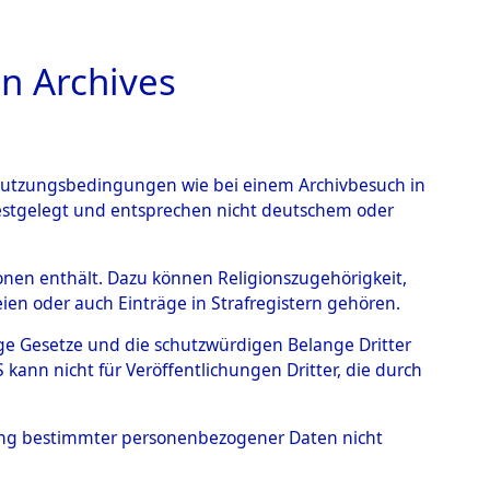
n Archives
TIONS ONLINE
n Nutzungsbedingungen wie bei einem Archivbesuch in
festgelegt und entsprechen nicht deutschem oder
endorf
→
0003 (84598029)
rsonen enthält. Dazu können Religionszugehörigkeit,
en oder auch Einträge in Strafregistern gehören.
tige Gesetze und die schutzwürdigen Belange Dritter
ann nicht für Veröffentlichungen Dritter, die durch
hung bestimmter personenbezogener Daten nicht