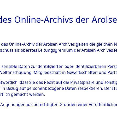
a
A
es Online-Archivs der Arolse
DIGITAL COLLEC
r das Online-Archiv der Arolsen Archives gelten die gleiche
ESCHREIBUNG
ARCHIVALE
ÜBERSICHT
BILD
sschuss als oberstes Leitungsgremium der Arolsen Archives 
en zu den Orten Fahls - Gelt
e sensible Daten zu identifizierten oder identifizierbaren Pe
Weltanschauung, Mitgliedschaft in Gewerkschaften und Partei
4598141)
antwortlich, dass Sie das Recht auf die Privatsphäre und sons
 in Bezug auf personenbezogene Daten respektieren. Der ITS k
rtlich gemacht werden.
0112 (84598141)
ls Angehöriger aus berechtigten Gründen einer Veröffentlic