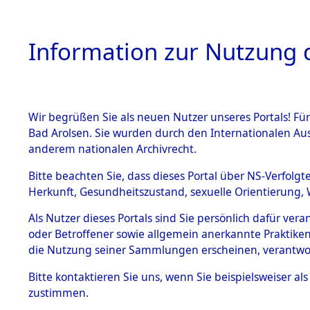
Information zur Nutzung d
Wir begrüßen Sie als neuen Nutzer unseres Portals! Fü
HOME
BESTANDSB
Bad Arolsen. Sie wurden durch den Internationalen Au
anderem nationalen Archivrecht.
BESTÄNDE
Ermittlung
Bitte beachten Sie, dass dieses Portal über NS-Verfolgt
Herkunft, Gesundheitszustand, sexuelle Orientierung, 
1.
→
0112 (8
Inhaftierungsdoku
Als Nutzer dieses Portals sind Sie persönlich dafür ver
mente
oder Betroffener sowie allgemein anerkannte Praktiken
5. Verschiedenes
die Nutzung seiner Sammlungen erscheinen, verantwo
5.3
Bitte
kontaktieren
Sie uns, wenn Sie beispielsweiser a
Todesmärsche
zustimmen.
5.3.1 Alliierte
Erhebungen