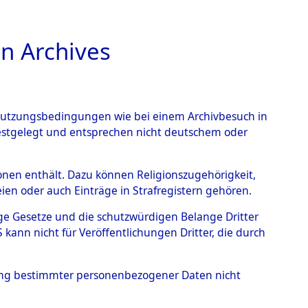
n Archives
TIONS ONLINE
n Nutzungsbedingungen wie bei einem Archivbesuch in
festgelegt und entsprechen nicht deutschem oder
endorf
→
0003 (84598029)
rsonen enthält. Dazu können Religionszugehörigkeit,
en oder auch Einträge in Strafregistern gehören.
tige Gesetze und die schutzwürdigen Belange Dritter
ann nicht für Veröffentlichungen Dritter, die durch
hung bestimmter personenbezogener Daten nicht