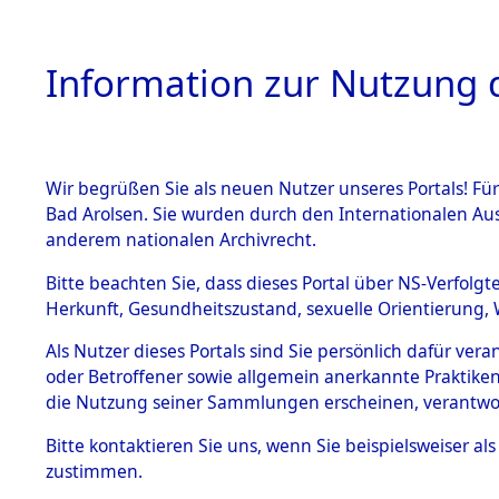
Information zur Nutzung d
Wir begrüßen Sie als neuen Nutzer unseres Portals! Fü
HOME
BESTANDSB
Bad Arolsen. Sie wurden durch den Internationalen Au
anderem nationalen Archivrecht.
BESTÄNDE
Ermittlung
Bitte beachten Sie, dass dieses Portal über NS-Verfolgt
Herkunft, Gesundheitszustand, sexuelle Orientierung, 
1.
→
0114 (8
Inhaftierungsdoku
Als Nutzer dieses Portals sind Sie persönlich dafür ver
mente
oder Betroffener sowie allgemein anerkannte Praktiken
5. Verschiedenes
die Nutzung seiner Sammlungen erscheinen, verantwo
5.3
Bitte
kontaktieren
Sie uns, wenn Sie beispielsweiser a
Todesmärsche
zustimmen.
5.3.1 Alliierte
Erhebungen