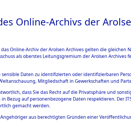
a
A
es Online-Archivs der Arolse
DIGITAL COLLEC
r das Online-Archiv der Arolsen Archives gelten die gleiche
ESCHREIBUNG
ARCHIVALE
ÜBERSICHT
BILD
sschuss als oberstes Leitungsgremium der Arolsen Archives 
en zu den Orten Fahls - Gelt
e sensible Daten zu identifizierten oder identifizierbaren Pe
Weltanschauung, Mitgliedschaft in Gewerkschaften und Partei
4598143)
antwortlich, dass Sie das Recht auf die Privatsphäre und sons
 in Bezug auf personenbezogene Daten respektieren. Der ITS k
rtlich gemacht werden.
0114 (84598143)
ls Angehöriger aus berechtigten Gründen einer Veröffentlic