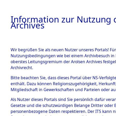
Information zur Nutzung d
Archives
HOME
BESTANDSBESCHREIBUNG
ARCHIVAL
Wir begrüßen Sie als neuen Nutzer unseres Portals! Für
Nutzungsbedingungen wie bei einem Archivbesuch in B
oberstes Leitungsgremium der Arolsen Archives festg
Archivrecht.
BESTÄNDE
Bitte beachten Sie, dass dieses Portal über NS-Verfolgte
Ermittlung
enthält. Dazu können Religionszugehörigkeit, Herkunf
Mitgliedschaft in Gewerkschaften und Parteien oder auc
1.
Genderkin
Inhaftierungsdoku
mente
Als Nutzer dieses Portals sind Sie persönlich dafür vera
(84598154
Gesetze und die schutzwürdigen Belange Dritter oder B
5. Verschiedenes
personenbezogene Daten respektieren. Der ITS kann nic
5.3