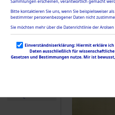
Sammlungen erscheinen, verantwortlich gemacht wer
Todesmärsche
5.3.1 Alliierte
Bitte
kontaktieren
Sie uns, wenn Sie beispielsweiser al
Erhebungen
bestimmter personenbezogener Daten nicht zustimme
zu
Todesmärsch
en
Sie möchten mehr über die Datenrichtlinie der Arolsen
5.3.2
Versuchte
Identifizierun
Einverständniserklärung: Hiermit erkläre ic
g
Daten ausschließlich für wissenschaftlic
5.3.3
Todesmärsch
Gesetzen und Bestimmungen nutze. Mir ist bewusst
e /
Identifikation
unbekannter
Toter
5.3.5
Grabermittlu
ng /
Friedhofsplän
e