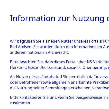
Information zur Nutzung d
Wir begrüßen Sie als neuen Nutzer unseres Portals! Fü
HOME
BESTANDSB
Bad Arolsen. Sie wurden durch den Internationalen Au
anderem nationalen Archivrecht.
BESTÄNDE
Ermittlun
Bitte beachten Sie, dass dieses Portal über NS-Verfolgt
Herkunft, Gesundheitszustand, sexuelle Orientierung, 
1.
(84598154
Inhaftierungsdoku
Als Nutzer dieses Portals sind Sie persönlich dafür ver
mente
oder Betroffener sowie allgemein anerkannte Praktiken
5. Verschiedenes
die Nutzung seiner Sammlungen erscheinen, verantwo
5.3
Bitte
kontaktieren
Sie uns, wenn Sie beispielsweiser a
Todesmärsche
zustimmen.
5.3.1 Alliierte
Erhebungen