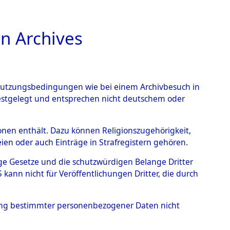
n Archives
TIONS ONLINE
n Nutzungsbedingungen wie bei einem Archivbesuch in
festgelegt und entsprechen nicht deutschem oder
gen - Gyhum
→
0001
rsonen enthält. Dazu können Religionszugehörigkeit,
en oder auch Einträge in Strafregistern gehören.
tige Gesetze und die schutzwürdigen Belange Dritter
ann nicht für Veröffentlichungen Dritter, die durch
hung bestimmter personenbezogener Daten nicht