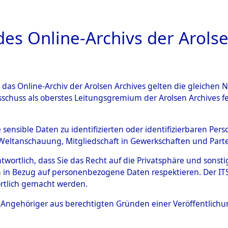
a
A
es Online-Archivs der Arolse
DIGITAL COLLEC
r das Online-Archiv der Arolsen Archives gelten die gleiche
ESCHREIBUNG
ARCHIVALE
ÜBERSICHT
BILD
sschuss als oberstes Leitungsgremium der Arolsen Archives 
gen zu den Orten Genderkin
e sensible Daten zu identifizierten oder identifizierbaren Pe
Weltanschauung, Mitgliedschaft in Gewerkschaften und Partei
)
→
0017 (84598172)
antwortlich, dass Sie das Recht auf die Privatsphäre und sons
 in Bezug auf personenbezogene Daten respektieren. Der ITS k
rtlich gemacht werden.
0017 (84598172)
ls Angehöriger aus berechtigten Gründen einer Veröffentlic