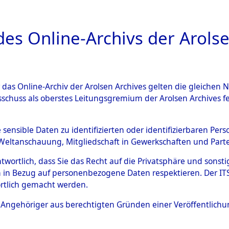
a
A
es Online-Archivs der Arolse
DIGITAL COLLEC
r das Online-Archiv der Arolsen Archives gelten die gleiche
ESCHREIBUNG
ARCHIVALE
ÜBERSICHT
BILD
sschuss als oberstes Leitungsgremium der Arolsen Archives 
gen zu den Orten Genderkin
e sensible Daten zu identifizierten oder identifizierbaren Pe
Weltanschauung, Mitgliedschaft in Gewerkschaften und Partei
)
→
0067 (84598222)
antwortlich, dass Sie das Recht auf die Privatsphäre und sons
 in Bezug auf personenbezogene Daten respektieren. Der ITS k
rtlich gemacht werden.
0067 (84598222)
ls Angehöriger aus berechtigten Gründen einer Veröffentlic