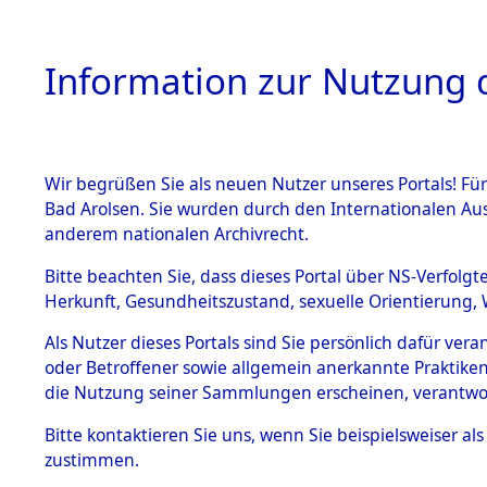
Information zur Nutzung d
Wir begrüßen Sie als neuen Nutzer unseres Portals! Fü
HOME
BESTANDSB
Bad Arolsen. Sie wurden durch den Internationalen Au
anderem nationalen Archivrecht.
BESTÄNDE
Ermittlun
Bitte beachten Sie, dass dieses Portal über NS-Verfolgt
Herkunft, Gesundheitszustand, sexuelle Orientierung, 
1.
(84598154
Inhaftierungsdoku
Als Nutzer dieses Portals sind Sie persönlich dafür ver
mente
oder Betroffener sowie allgemein anerkannte Praktiken
5. Verschiedenes
die Nutzung seiner Sammlungen erscheinen, verantwo
5.3
Bitte
kontaktieren
Sie uns, wenn Sie beispielsweiser a
Todesmärsche
zustimmen.
5.3.1 Alliierte
Erhebungen