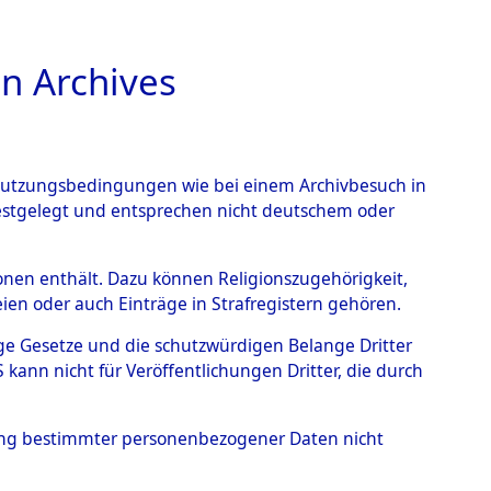
n Archives
TIONS ONLINE
n Nutzungsbedingungen wie bei einem Archivbesuch in
festgelegt und entsprechen nicht deutschem oder
gen - Gyhum
→
0001
rsonen enthält. Dazu können Religionszugehörigkeit,
en oder auch Einträge in Strafregistern gehören.
tige Gesetze und die schutzwürdigen Belange Dritter
ann nicht für Veröffentlichungen Dritter, die durch
hung bestimmter personenbezogener Daten nicht