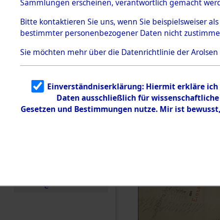
Sammlungen erscheinen, verantwortlich gemacht wer
Todesmärsche
5.3.1 Alliierte
Bitte
kontaktieren
Sie uns, wenn Sie beispielsweiser al
Erhebungen
bestimmter personenbezogener Daten nicht zustimme
zu
Todesmärsch
en
Sie möchten mehr über die Datenrichtlinie der Arolsen
5.3.2
Versuchte
Identifizierun
Einverständniserklärung: Hiermit erkläre ic
g
Daten ausschließlich für wissenschaftlic
5.3.3
Todesmärsch
Gesetzen und Bestimmungen nutze. Mir ist bewusst
e /
Identifikation
unbekannter
Toter
5.3.5
Grabermittlu
ng /
Friedhofsplän
e