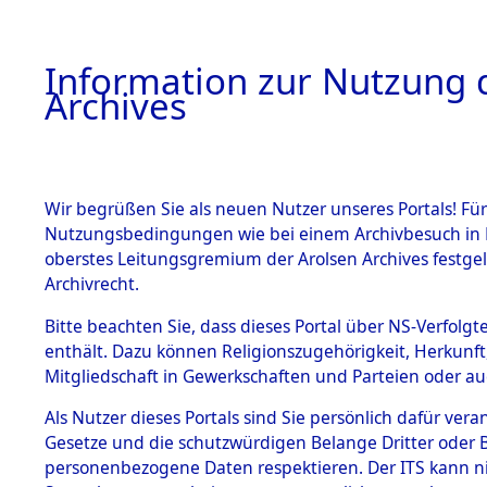
Information zur Nutzung d
Archives
HOME
BESTANDSBESCHREIBUNG
ARCHIVAL
Wir begrüßen Sie als neuen Nutzer unseres Portals! Für
Nutzungsbedingungen wie bei einem Archivbesuch in B
oberstes Leitungsgremium der Arolsen Archives festg
Archivrecht.
BESTÄNDE
Bitte beachten Sie, dass dieses Portal über NS-Verfolgte
Ermittlung
enthält. Dazu können Religionszugehörigkeit, Herkunf
Mitgliedschaft in Gewerkschaften und Parteien oder auc
1.
Genderkin
Inhaftierungsdoku
mente
Als Nutzer dieses Portals sind Sie persönlich dafür vera
(84598232
Gesetze und die schutzwürdigen Belange Dritter oder B
5. Verschiedenes
personenbezogene Daten respektieren. Der ITS kann nic
5.3