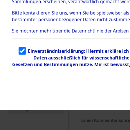
Sammlungen erscheinen, verantwortlich gemacht wer
Todesmärsche
5.3.1 Alliierte
Bitte
kontaktieren
Sie uns, wenn Sie beispielsweiser al
Erhebungen
bestimmter personenbezogener Daten nicht zustimme
zu
Todesmärsch
en
Sie möchten mehr über die Datenrichtlinie der Arolsen
5.3.2
Versuchte
Identifizierun
Einverständniserklärung: Hiermit erkläre ic
g
Daten ausschließlich für wissenschaftlic
5.3.3
Todesmärsch
Gesetzen und Bestimmungen nutze. Mir ist bewusst
e /
Identifikation
unbekannter
Toter
5.3.5
Grabermittlu
ng /
Friedhofsplän
e
Einen Kommentar schr