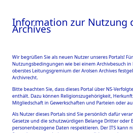
Information zur Nutzung d
Archives
HOME
BESTANDSBESCHREIBUNG
ARCHIVAL
Wir begrüßen Sie als neuen Nutzer unseres Portals! Für
Nutzungsbedingungen wie bei einem Archivbesuch in B
oberstes Leitungsgremium der Arolsen Archives festg
Archivrecht.
BESTÄNDE
Bitte beachten Sie, dass dieses Portal über NS-Verfolgte
Ermittlung
enthält. Dazu können Religionszugehörigkeit, Herkunf
Mitgliedschaft in Gewerkschaften und Parteien oder auc
1.
Genderkin
Inhaftierungsdoku
mente
Als Nutzer dieses Portals sind Sie persönlich dafür vera
(84598232
Gesetze und die schutzwürdigen Belange Dritter oder B
5. Verschiedenes
personenbezogene Daten respektieren. Der ITS kann nic
5.3