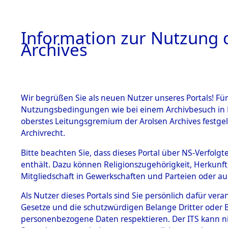
Information zur Nutzung d
Archives
HOME
BESTANDSBESCHREIBUNG
ARCHIVAL
Wir begrüßen Sie als neuen Nutzer unseres Portals! Für
Nutzungsbedingungen wie bei einem Archivbesuch in B
oberstes Leitungsgremium der Arolsen Archives festg
Archivrecht.
BESTÄNDE
Bitte beachten Sie, dass dieses Portal über NS-Verfolgte
Ermittlung
enthält. Dazu können Religionszugehörigkeit, Herkunf
Mitgliedschaft in Gewerkschaften und Parteien oder auc
1.
Genderkin
Inhaftierungsdoku
mente
Als Nutzer dieses Portals sind Sie persönlich dafür vera
(84598232
Gesetze und die schutzwürdigen Belange Dritter oder B
5. Verschiedenes
personenbezogene Daten respektieren. Der ITS kann nic
5.3