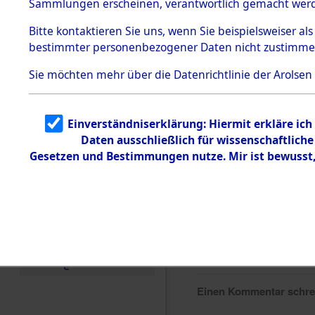
Sammlungen erscheinen, verantwortlich gemacht wer
Todesmärsche
5.3.1 Alliierte
Bitte
kontaktieren
Sie uns, wenn Sie beispielsweiser al
Erhebungen
bestimmter personenbezogener Daten nicht zustimme
zu
Todesmärsch
en
Sie möchten mehr über die Datenrichtlinie der Arolsen
5.3.2
Versuchte
Identifizierun
Einverständniserklärung: Hiermit erkläre ic
g
Daten ausschließlich für wissenschaftlic
5.3.3
Todesmärsch
Gesetzen und Bestimmungen nutze. Mir ist bewusst
e /
Identifikation
unbekannter
Toter
5.3.5
Grabermittlu
ng /
Friedhofsplän
e
Einen Kommentar schr