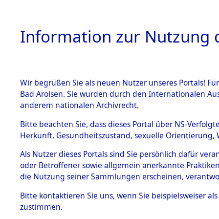
Information zur Nutzung d
Wir begrüßen Sie als neuen Nutzer unseres Portals! Fü
HOME
BESTANDSB
Bad Arolsen. Sie wurden durch den Internationalen Au
anderem nationalen Archivrecht.
BESTÄNDE
Ermittlun
Bitte beachten Sie, dass dieses Portal über NS-Verfolgt
Herkunft, Gesundheitszustand, sexuelle Orientierung, 
1.
(84598311
Inhaftierungsdoku
Als Nutzer dieses Portals sind Sie persönlich dafür ver
mente
oder Betroffener sowie allgemein anerkannte Praktiken
5. Verschiedenes
die Nutzung seiner Sammlungen erscheinen, verantwo
5.3
Bitte
kontaktieren
Sie uns, wenn Sie beispielsweiser a
Todesmärsche
zustimmen.
5.3.1 Alliierte
Erhebungen