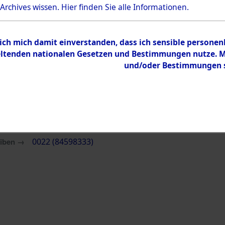
Übergeordnetes
Ermittlung
 Archives wissen.
Hier
finden Sie alle Informationen.
Dokument
Inhalt
 ich mich damit einverstanden, dass ich sensible persone
tenden nationalen Gesetzen und Bestimmungen nutze. Mir
Zur Übersicht
und/oder Bestimmungen st
eiben →
0022 (84598333)