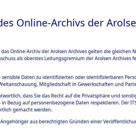
a
A
es Online-Archivs der Arolse
DIGITAL COLLEC
r das Online-Archiv der Arolsen Archives gelten die gleiche
ESCHREIBUNG
ARCHIVALE
ÜBERSICHT
BILD
sschuss als oberstes Leitungsgremium der Arolsen Archives 
gen zu den Orten Genderkin
e sensible Daten zu identifizierten oder identifizierbaren Pe
Weltanschauung, Mitgliedschaft in Gewerkschaften und Partei
)
→
0022 (84598333)
antwortlich, dass Sie das Recht auf die Privatsphäre und sons
 in Bezug auf personenbezogene Daten respektieren. Der ITS k
rtlich gemacht werden.
0022 (84598333)
ls Angehöriger aus berechtigten Gründen einer Veröffentlic