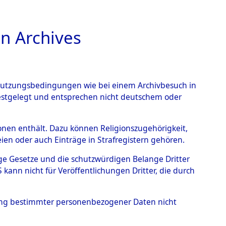
n Archives
TIONS ONLINE
n Nutzungsbedingungen wie bei einem Archivbesuch in
festgelegt und entsprechen nicht deutschem oder
gen - Gyhum
→
0003
rsonen enthält. Dazu können Religionszugehörigkeit,
en oder auch Einträge in Strafregistern gehören.
tige Gesetze und die schutzwürdigen Belange Dritter
ann nicht für Veröffentlichungen Dritter, die durch
hung bestimmter personenbezogener Daten nicht