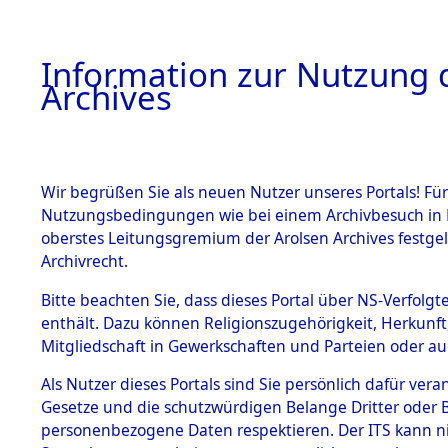
Information zur Nutzung d
Archives
HOME
BESTANDSBESCHREIBUNG
ARCHIVAL
Wir begrüßen Sie als neuen Nutzer unseres Portals! Für
Nutzungsbedingungen wie bei einem Archivbesuch in B
oberstes Leitungsgremium der Arolsen Archives festg
Archivrecht.
BESTÄNDE
Bitte beachten Sie, dass dieses Portal über NS-Verfolgte
Ermittlung
enthält. Dazu können Religionszugehörigkeit, Herkunf
Mitgliedschaft in Gewerkschaften und Parteien oder auc
1.
Genderkin
Inhaftierungsdoku
mente
Als Nutzer dieses Portals sind Sie persönlich dafür vera
(84598311
Gesetze und die schutzwürdigen Belange Dritter oder B
5. Verschiedenes
personenbezogene Daten respektieren. Der ITS kann nic
5.3