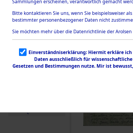
Sammlungen erscheinen, verantwortlich gemacht wer
Todesmärsche
5.3.1 Alliierte
Bitte
kontaktieren
Sie uns, wenn Sie beispielsweiser al
Erhebungen
bestimmter personenbezogener Daten nicht zustimme
zu
Todesmärsch
en
Sie möchten mehr über die Datenrichtlinie der Arolsen
5.3.2
Versuchte
Identifizierun
Einverständniserklärung: Hiermit erkläre ic
g
Daten ausschließlich für wissenschaftlic
5.3.3
Todesmärsch
Gesetzen und Bestimmungen nutze. Mir ist bewusst
e /
Identifikation
unbekannter
Toter
5.3.5
Grabermittlu
ng /
Friedhofsplän
e