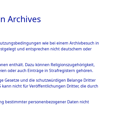
n Archives
TIONS ONLINE
n Nutzungsbedingungen wie bei einem Archivbesuch in
festgelegt und entsprechen nicht deutschem oder
- Junkersdorf
→
0001
rsonen enthält. Dazu können Religionszugehörigkeit,
en oder auch Einträge in Strafregistern gehören.
tige Gesetze und die schutzwürdigen Belange Dritter
ann nicht für Veröffentlichungen Dritter, die durch
hung bestimmter personenbezogener Daten nicht