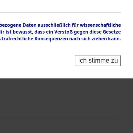
en zu den Orten Hildesheim - Junkersdorf
nbezogene Daten ausschließlich für wissenschaftliche
 ist bewusst, dass ein Verstoß gegen diese Gesetze
rafrechtliche Konsequenzen nach sich ziehen kann.
Ich stimme zu