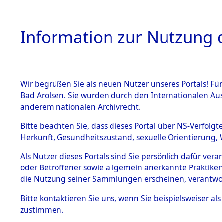
Information zur Nutzung d
Wir begrüßen Sie als neuen Nutzer unseres Portals! Fü
HOME
BESTANDSB
Bad Arolsen. Sie wurden durch den Internationalen Au
anderem nationalen Archivrecht.
BESTÄNDE
Ermittlung
Bitte beachten Sie, dass dieses Portal über NS-Verfolgt
Herkunft, Gesundheitszustand, sexuelle Orientierung, 
1.
(84598725
Inhaftierungsdoku
Als Nutzer dieses Portals sind Sie persönlich dafür ver
mente
oder Betroffener sowie allgemein anerkannte Praktiken
5. Verschiedenes
die Nutzung seiner Sammlungen erscheinen, verantwo
5.3
Bitte
kontaktieren
Sie uns, wenn Sie beispielsweiser a
Todesmärsche
zustimmen.
5.3.1 Alliierte
Erhebungen