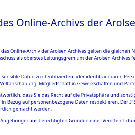
a
A
es Online-Archivs der Arolse
DIGITAL COLLEC
r das Online-Archiv der Arolsen Archives gelten die gleiche
ESCHREIBUNG
ARCHIVALE
ÜBERSICHT
BILD
sschuss als oberstes Leitungsgremium der Arolsen Archives 
en zu den Orten Hildesheim 
e sensible Daten zu identifizierten oder identifizierbaren Pe
Weltanschauung, Mitgliedschaft in Gewerkschaften und Partei
)
→
0009 (84598735)
antwortlich, dass Sie das Recht auf die Privatsphäre und sons
 in Bezug auf personenbezogene Daten respektieren. Der ITS k
rtlich gemacht werden.
0009 (84598735)
ls Angehöriger aus berechtigten Gründen einer Veröffentlic