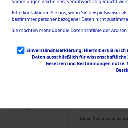
Sammlungen erscheinen, verantwortlich gemacht wer
Todesmärsche
5.3.1 Alliierte
Bitte
kontaktieren
Sie uns, wenn Sie beispielsweiser al
Erhebungen
bestimmter personenbezogener Daten nicht zustimme
zu
Todesmärsch
en
Sie möchten mehr über die Datenrichtlinie der Arolsen
5.3.2
Versuchte
Identifizierun
Einverständniserklärung: Hiermit erkläre ich
g
Daten ausschließlich für wissenschaftlich
5.3.3
Todesmärsch
Gesetzen und Bestimmungen nutze. Mi
e /
Best
Identifikation
unbekannter
Toter
5.3.5
Grabermittlu
ng /
Friedhofsplän
e
Einen Kommentar schr