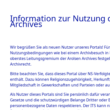
Information zur Nutzung d
Archives
HOME
BESTANDSBESCHREIBUNG
ARCHIVAL
Wir begrüßen Sie als neuen Nutzer unseres Portals! Für
Nutzungsbedingungen wie bei einem Archivbesuch in B
oberstes Leitungsgremium der Arolsen Archives festg
Archivrecht.
BESTÄNDE
Bitte beachten Sie, dass dieses Portal über NS-Verfolgte
Ermittlung
enthält. Dazu können Religionszugehörigkeit, Herkunf
Mitgliedschaft in Gewerkschaften und Parteien oder auc
1.
Hildesheim
Inhaftierungsdoku
mente
Als Nutzer dieses Portals sind Sie persönlich dafür vera
(84598725
Gesetze und die schutzwürdigen Belange Dritter oder B
5. Verschiedenes
personenbezogene Daten respektieren. Der ITS kann nic
5.3