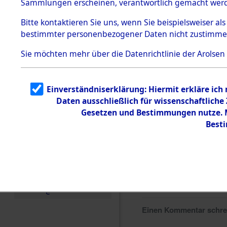
Sammlungen erscheinen, verantwortlich gemacht wer
Todesmärsche
5.3.1 Alliierte
Bitte
kontaktieren
Sie uns, wenn Sie beispielsweiser al
Erhebungen
bestimmter personenbezogener Daten nicht zustimme
zu
Todesmärsch
en
Sie möchten mehr über die Datenrichtlinie der Arolsen
5.3.2
Versuchte
Identifizierun
Einverständniserklärung: Hiermit erkläre ich
g
Daten ausschließlich für wissenschaftlich
5.3.3
Todesmärsch
Gesetzen und Bestimmungen nutze. Mi
e /
Best
Identifikation
unbekannter
Toter
5.3.5
Grabermittlu
ng /
Friedhofsplän
e
Einen Kommentar schr