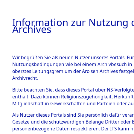
Information zur Nutzung d
Archives
HOME
BESTANDSBESCHREIBUNG
ARCHIVAL
Wir begrüßen Sie als neuen Nutzer unseres Portals! Für
Nutzungsbedingungen wie bei einem Archivbesuch in B
oberstes Leitungsgremium der Arolsen Archives festg
Archivrecht.
BESTÄNDE
Bitte beachten Sie, dass dieses Portal über NS-Verfolgte
Ermittlung
enthält. Dazu können Religionszugehörigkeit, Herkunf
Mitgliedschaft in Gewerkschaften und Parteien oder auc
1.
Hildesheim
Inhaftierungsdoku
mente
Als Nutzer dieses Portals sind Sie persönlich dafür vera
(84598725
Gesetze und die schutzwürdigen Belange Dritter oder B
5. Verschiedenes
personenbezogene Daten respektieren. Der ITS kann nic
5.3