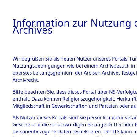
Information zur Nutzung d
Archives
HOME
BESTANDSBESCHREIBUNG
ARCHIVAL
Wir begrüßen Sie als neuen Nutzer unseres Portals! Für
Nutzungsbedingungen wie bei einem Archivbesuch in B
oberstes Leitungsgremium der Arolsen Archives festg
Archivrecht.
BESTÄNDE
Bitte beachten Sie, dass dieses Portal über NS-Verfolgte
Ermittlung
enthält. Dazu können Religionszugehörigkeit, Herkunf
Mitgliedschaft in Gewerkschaften und Parteien oder auc
1.
Hildesheim
Inhaftierungsdoku
mente
Als Nutzer dieses Portals sind Sie persönlich dafür vera
(84598848
Gesetze und die schutzwürdigen Belange Dritter oder B
5. Verschiedenes
personenbezogene Daten respektieren. Der ITS kann nic
5.3