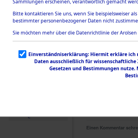
Sammlungen erscheinen, verantwortlich gemacht wer
Todesmärsche
5.3.1 Alliierte
Bitte
kontaktieren
Sie uns, wenn Sie beispielsweiser al
Erhebungen
bestimmter personenbezogener Daten nicht zustimme
zu
Todesmärsch
en
Sie möchten mehr über die Datenrichtlinie der Arolsen
5.3.2
Versuchte
Identifizierun
Einverständniserklärung: Hiermit erkläre ich
g
Daten ausschließlich für wissenschaftlich
5.3.3
Todesmärsch
Gesetzen und Bestimmungen nutze. Mi
e /
Best
Identifikation
unbekannter
Toter
5.3.5
Grabermittlu
ng /
Friedhofsplän
e
Einen Kommentar schr