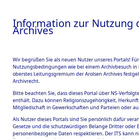
Information zur Nutzung d
Archives
HOME
BESTANDSBESCHREIBUNG
ARCHIVAL
Wir begrüßen Sie als neuen Nutzer unseres Portals! Für
Nutzungsbedingungen wie bei einem Archivbesuch in B
oberstes Leitungsgremium der Arolsen Archives festg
Archivrecht.
BESTÄNDE
Bitte beachten Sie, dass dieses Portal über NS-Verfolgte
Ermittlung
enthält. Dazu können Religionszugehörigkeit, Herkunf
Mitgliedschaft in Gewerkschaften und Parteien oder auc
1.
Hildesheim
Inhaftierungsdoku
mente
Als Nutzer dieses Portals sind Sie persönlich dafür vera
(84598848
Gesetze und die schutzwürdigen Belange Dritter oder B
5. Verschiedenes
personenbezogene Daten respektieren. Der ITS kann nic
5.3