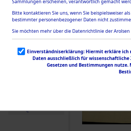
Sammlungen erscheinen, verantwortlich gemacht wer
Todesmärsche
5.3.1 Alliierte
Bitte
kontaktieren
Sie uns, wenn Sie beispielsweiser al
Erhebungen
bestimmter personenbezogener Daten nicht zustimme
zu
Todesmärsch
en
Sie möchten mehr über die Datenrichtlinie der Arolsen
5.3.2
Versuchte
Identifizierun
Einverständniserklärung: Hiermit erkläre ich
g
Daten ausschließlich für wissenschaftlich
5.3.3
Todesmärsch
Gesetzen und Bestimmungen nutze. Mi
e /
Best
Identifikation
unbekannter
Toter
5.3.5
Grabermittlu
ng /
Friedhofsplän
e