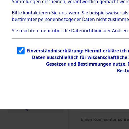
Sammlungen erscheinen, verantwortlich gemacht wer
Todesmärsche
5.3.1 Alliierte
Bitte
kontaktieren
Sie uns, wenn Sie beispielsweiser al
Erhebungen
bestimmter personenbezogener Daten nicht zustimme
zu
Todesmärsch
en
Sie möchten mehr über die Datenrichtlinie der Arolsen
5.3.2
Versuchte
Identifizierun
Einverständniserklärung: Hiermit erkläre ich
g
Daten ausschließlich für wissenschaftlich
5.3.3
Todesmärsch
Gesetzen und Bestimmungen nutze. Mi
e /
Best
Identifikation
unbekannter
Toter
5.3.5
Grabermittlu
ng /
Friedhofsplän
e
Einen Kommentar schr