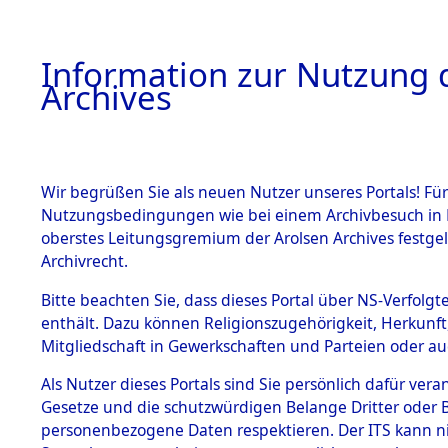
Information zur Nutzung d
Archives
HOME
BESTANDSBESCHREIBUNG
ARCHIVAL
Wir begrüßen Sie als neuen Nutzer unseres Portals! Für
Nutzungsbedingungen wie bei einem Archivbesuch in B
oberstes Leitungsgremium der Arolsen Archives festg
Archivrecht.
BESTÄNDE
Bitte beachten Sie, dass dieses Portal über NS-Verfolgte
Ermittlung
enthält. Dazu können Religionszugehörigkeit, Herkunf
Mitgliedschaft in Gewerkschaften und Parteien oder auc
1.
Hildesheim
Inhaftierungsdoku
mente
Als Nutzer dieses Portals sind Sie persönlich dafür vera
(84598941
Gesetze und die schutzwürdigen Belange Dritter oder B
5. Verschiedenes
personenbezogene Daten respektieren. Der ITS kann nic
5.3