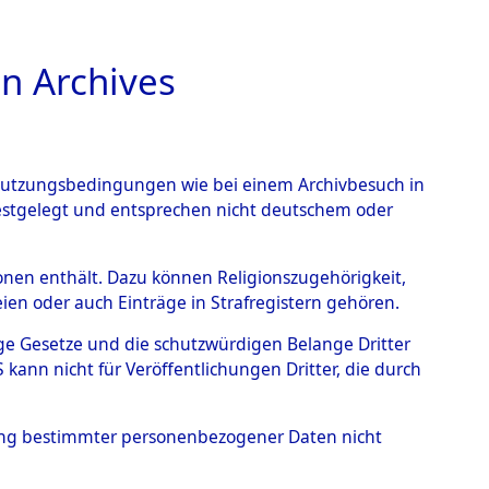
n Archives
TIONS ONLINE
n Nutzungsbedingungen wie bei einem Archivbesuch in
festgelegt und entsprechen nicht deutschem oder
- Junkersdorf
→
0003
rsonen enthält. Dazu können Religionszugehörigkeit,
en oder auch Einträge in Strafregistern gehören.
tige Gesetze und die schutzwürdigen Belange Dritter
ann nicht für Veröffentlichungen Dritter, die durch
hung bestimmter personenbezogener Daten nicht