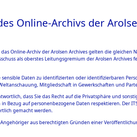
a
A
es Online-Archivs der Arolse
DIGITAL COLLEC
r das Online-Archiv der Arolsen Archives gelten die gleiche
ESCHREIBUNG
ARCHIVALE
ÜBERSICHT
BILD
sschuss als oberstes Leitungsgremium der Arolsen Archives 
en zu den Orten Hildesheim 
e sensible Daten zu identifizierten oder identifizierbaren Pe
Weltanschauung, Mitgliedschaft in Gewerkschaften und Partei
)
→
0007 (84598948)
antwortlich, dass Sie das Recht auf die Privatsphäre und sons
 in Bezug auf personenbezogene Daten respektieren. Der ITS k
rtlich gemacht werden.
0007 (84598948)
ls Angehöriger aus berechtigten Gründen einer Veröffentlic