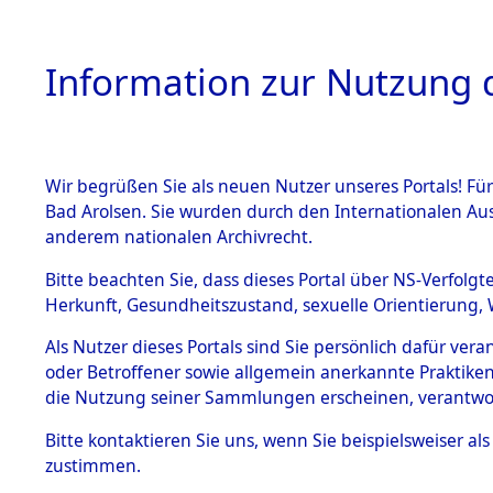
Information zur Nutzung d
Wir begrüßen Sie als neuen Nutzer unseres Portals! Fü
HOME
BESTANDSB
Bad Arolsen. Sie wurden durch den Internationalen Au
anderem nationalen Archivrecht.
BESTÄNDE
Ermittlung
Bitte beachten Sie, dass dieses Portal über NS-Verfolgt
Herkunft, Gesundheitszustand, sexuelle Orientierung, 
1.
(84598941
Inhaftierungsdoku
Als Nutzer dieses Portals sind Sie persönlich dafür ver
mente
oder Betroffener sowie allgemein anerkannte Praktiken
5. Verschiedenes
die Nutzung seiner Sammlungen erscheinen, verantwo
5.3
Bitte
kontaktieren
Sie uns, wenn Sie beispielsweiser a
Todesmärsche
zustimmen.
5.3.1 Alliierte
Erhebungen