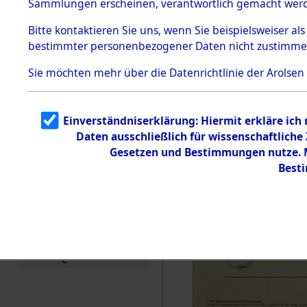
Sammlungen erscheinen, verantwortlich gemacht wer
Todesmärsche
5.3.1 Alliierte
Bitte
kontaktieren
Sie uns, wenn Sie beispielsweiser al
Erhebungen
bestimmter personenbezogener Daten nicht zustimme
zu
Todesmärsch
en
Sie möchten mehr über die Datenrichtlinie der Arolsen
5.3.2
Versuchte
Identifizierun
Einverständniserklärung: Hiermit erkläre ich
g
Daten ausschließlich für wissenschaftlich
5.3.3
Todesmärsch
Gesetzen und Bestimmungen nutze. Mi
e /
Best
Identifikation
unbekannter
Toter
5.3.5
Grabermittlu
ng /
Friedhofsplän
e