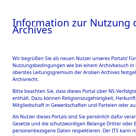
Information zur Nutzung d
Archives
HOME
BESTANDSBESCHREIBUNG
ARCHIVAL
Wir begrüßen Sie als neuen Nutzer unseres Portals! Für
Nutzungsbedingungen wie bei einem Archivbesuch in B
oberstes Leitungsgremium der Arolsen Archives festg
Archivrecht.
BESTÄNDE
Bitte beachten Sie, dass dieses Portal über NS-Verfolgte
Ermittlung
enthält. Dazu können Religionszugehörigkeit, Herkunf
Mitgliedschaft in Gewerkschaften und Parteien oder auc
1.
Hildesheim
Inhaftierungsdoku
mente
Als Nutzer dieses Portals sind Sie persönlich dafür vera
(84598941
Gesetze und die schutzwürdigen Belange Dritter oder B
5. Verschiedenes
personenbezogene Daten respektieren. Der ITS kann nic
5.3