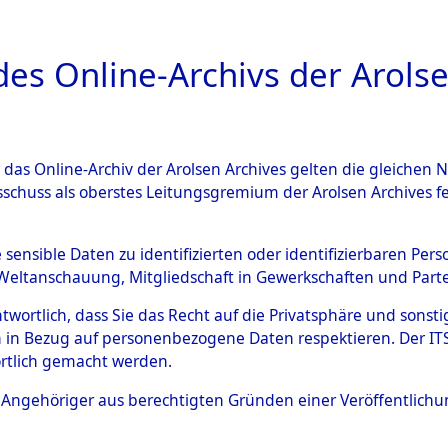
a
A
es Online-Archivs der Arolse
DIGITAL COLLEC
r das Online-Archiv der Arolsen Archives gelten die gleiche
ESCHREIBUNG
ARCHIVALE
ÜBERSICHT
BILD
sschuss als oberstes Leitungsgremium der Arolsen Archives 
en zu den Orten Hildesheim 
e sensible Daten zu identifizierten oder identifizierbaren Pe
Weltanschauung, Mitgliedschaft in Gewerkschaften und Partei
)
→
0075 (84599016)
antwortlich, dass Sie das Recht auf die Privatsphäre und sons
 in Bezug auf personenbezogene Daten respektieren. Der ITS k
rtlich gemacht werden.
0075 (84599016)
ls Angehöriger aus berechtigten Gründen einer Veröffentlic