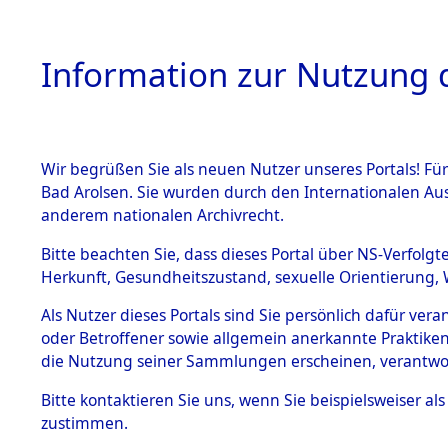
Information zur Nutzung d
Wir begrüßen Sie als neuen Nutzer unseres Portals! Fü
HOME
BESTANDSB
Bad Arolsen. Sie wurden durch den Internationalen Au
anderem nationalen Archivrecht.
BESTÄNDE
Ermittlung
Bitte beachten Sie, dass dieses Portal über NS-Verfolgt
Herkunft, Gesundheitszustand, sexuelle Orientierung, 
1.
(84598941
Inhaftierungsdoku
Als Nutzer dieses Portals sind Sie persönlich dafür ver
mente
oder Betroffener sowie allgemein anerkannte Praktiken
5. Verschiedenes
die Nutzung seiner Sammlungen erscheinen, verantwo
5.3
Bitte
kontaktieren
Sie uns, wenn Sie beispielsweiser a
Todesmärsche
zustimmen.
5.3.1 Alliierte
Erhebungen