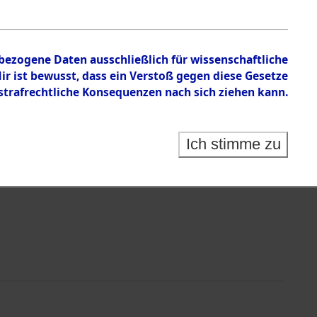
en zu den Orten Hildesheim - Junkersdorf
nbezogene Daten ausschließlich für wissenschaftliche
 ist bewusst, dass ein Verstoß gegen diese Gesetze
rafrechtliche Konsequenzen nach sich ziehen kann.
Ich stimme zu