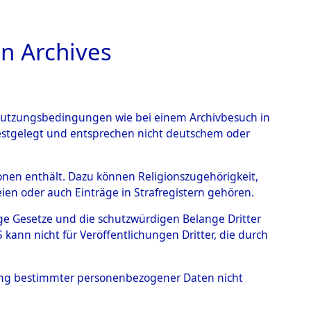
n Archives
TIONS ONLINE
n Nutzungsbedingungen wie bei einem Archivbesuch in
festgelegt und entsprechen nicht deutschem oder
- Junkersdorf
→
0003
rsonen enthält. Dazu können Religionszugehörigkeit,
en oder auch Einträge in Strafregistern gehören.
tige Gesetze und die schutzwürdigen Belange Dritter
ann nicht für Veröffentlichungen Dritter, die durch
hung bestimmter personenbezogener Daten nicht