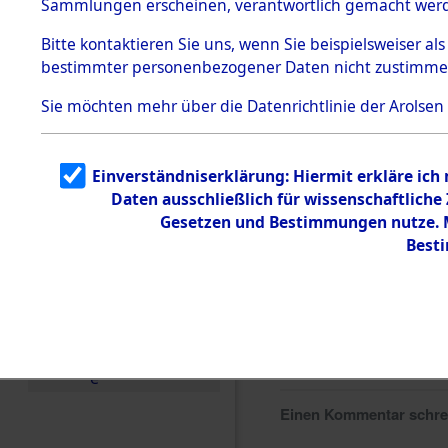
Sammlungen erscheinen, verantwortlich gemacht wer
Todesmärsche
5.3.1 Alliierte
Bitte
kontaktieren
Sie uns, wenn Sie beispielsweiser al
Erhebungen
bestimmter personenbezogener Daten nicht zustimme
zu
Todesmärsch
en
Sie möchten mehr über die Datenrichtlinie der Arolsen
5.3.2
Versuchte
Identifizierun
Einverständniserklärung: Hiermit erkläre ich
g
Daten ausschließlich für wissenschaftlich
5.3.3
Todesmärsch
Gesetzen und Bestimmungen nutze. Mi
e /
Best
Identifikation
unbekannter
Toter
5.3.5
Grabermittlu
ng /
Friedhofsplän
e
Einen Kommentar schr