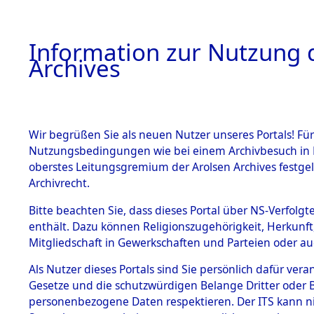
Information zur Nutzung d
Archives
HOME
BESTANDSBESCHREIBUNG
ARCHIVAL
Wir begrüßen Sie als neuen Nutzer unseres Portals! Für
Nutzungsbedingungen wie bei einem Archivbesuch in B
oberstes Leitungsgremium der Arolsen Archives festg
Archivrecht.
BESTÄNDE
Bitte beachten Sie, dass dieses Portal über NS-Verfolgte
Ermittlung
enthält. Dazu können Religionszugehörigkeit, Herkunf
Mitgliedschaft in Gewerkschaften und Parteien oder auc
1.
Kainsbach 
Inhaftierungsdoku
mente
Als Nutzer dieses Portals sind Sie persönlich dafür vera
(84599073
Gesetze und die schutzwürdigen Belange Dritter oder B
5. Verschiedenes
personenbezogene Daten respektieren. Der ITS kann nic
5.3